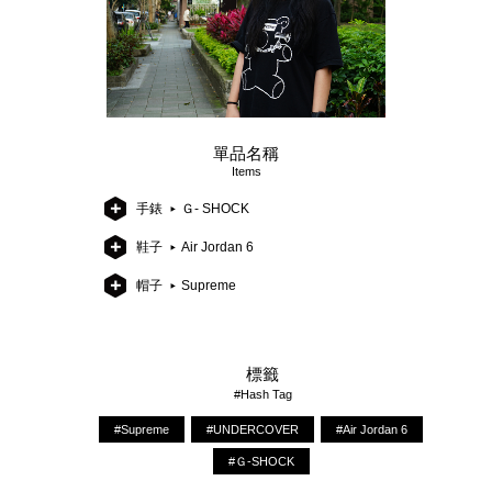
單品名稱
Items
手錶
Ｇ- SHOCK
鞋子
Air Jordan 6
帽子
Supreme
標籤
#Hash Tag
#Supreme
#UNDERCOVER
#Air Jordan 6
#Ｇ-SHOCK