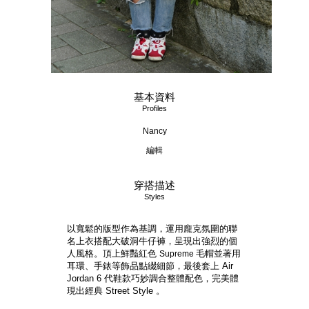
基本資料
Profiles
Nancy
編輯
穿搭描述
Styles
以寬鬆的版型作為基調，運用龐克氛圍的聯
名上衣搭配大破洞牛仔褲，呈現出強烈的個
人風格。頂上鮮豔紅色
毛帽並著用
Supreme
耳環、手錶等飾品點綴細節，最後套上
Air
Jordan 6 代鞋款巧妙調合整體配色，完美體
現出經典 Street Style 。