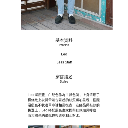
基本資料
Profiles
Leo
Less Staff
穿搭描述
Styles
Leo 運用藍、白配色作為主體色調，上身選用了
橫條紋上衣與帶著古著感的絲質襯衫呈現，搭配
淺藍色不收邊單寧褲相當復古，在飾品與鞋款的
挑選上，Leo 搭配黑色畫家帽與鞋款頭尾呼應，
而大橘色的眼鏡也與造型相互對比。