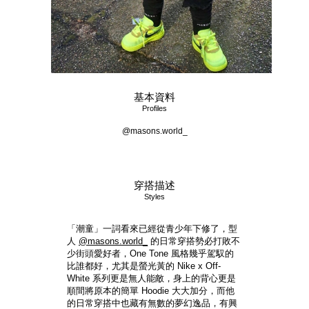
基本資料
Profiles
@masons.world_
穿搭描述
Styles
「潮童」一詞看來已經從青少年下修了，型
人
@masons.world_
的日常穿搭勢必打敗不
少街頭愛好者，One Tone 風格幾乎駕馭的
比誰都好，尤其是螢光黃的 Nike x Off-
White 系列更是無人能敵，身上的背心更是
順間將原本的簡單 Hoodie 大大加分，而他
的日常穿搭中也藏有無數的夢幻逸品，有興