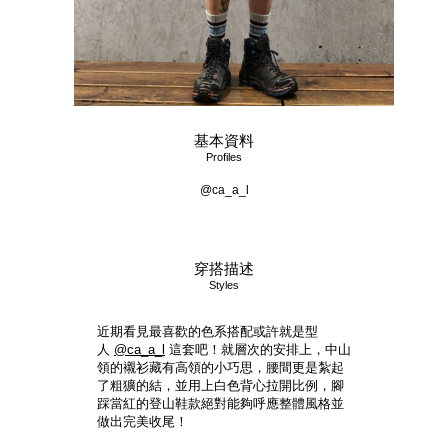
基本資料
Profiles
@ca_a_l
穿搭描述
Styles
近期看見最喜歡的色系搭配或許就是型
人
@ca_a_l
這套吧！就層次的安排上，中山
領的襯衫藏有高領的小巧思，腰間更是紮起
了粗獷的結，並用上白色背心拉開比例，腳
踩當紅的登山鞋款絕對能夠呼應整體風格並
做出完美收尾！