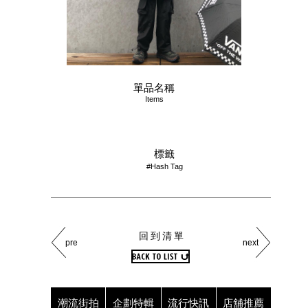
單品名稱
Items
標籤
#Hash Tag
回到清單
pre
next
潮流街拍
企劃特輯
流行快訊
店舖推薦