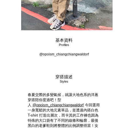
基本資料
Profiles
@opoism_chiangchiangwaldorf
穿搭描述
Styles
春夏交際的多變氣候，就讓大地色系的洋蔥
穿搭陪你度過吧！型
人
@opoism_chiangchiangwaldorf
今回選用
一身寬鬆的大地元素單品，並透過內搭白色
T-shirt 打造出層次，而卡其的工作褲也因為
特殊的大口袋有了不同的線條和輪廓，最後
黑白的老爹鞋則將整體的比例調整得當！女