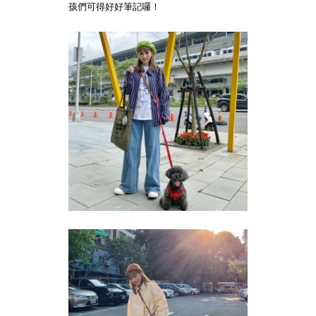
孩們可得好好筆記囉！