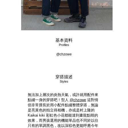
基本資料
Profiles
@chzowe
穿搭描述
Styles
無法加上層次的炎熱天氣，或許就用配件來
點綴一身的穿搭吧！型人
@chzowe
這對情
侶非常擅長於用小配件點綴整體穿搭，無論
是亮黃色的拍立得相機，亦或是村上隆的
Kaikai kiki 彩虹色小花都能達到畫龍點睛的
效果，而男孩選用的機能單品也不同於以往
只有的單調黑色，改以深棕色更能呼應今年