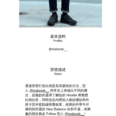
基本資料
Profiles
@malsook__
穿搭描述
Styles
透過穿搭打造比例是長高最快的方法，型
人
@malsook__
時常在上身做出不同的層
次，並微妙的選擇了腳短的 Hoodie 將整體
比例拉長，同時也在內裡加入格紋襯衫和外
搭卡其外套點綴視覺效果，經典的丹寧牛仔
褲則與所選的 New Balance 在和不過，有興
趣的朋友務必 Follow 型人
@malsook__
!