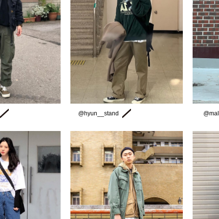
@hyun__stand
@mal