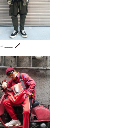
uan____