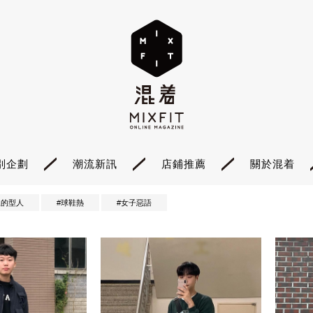
別企劃
潮流新訊
店鋪推薦
關於混着
裡的型人
#球鞋熱
#女子惡語