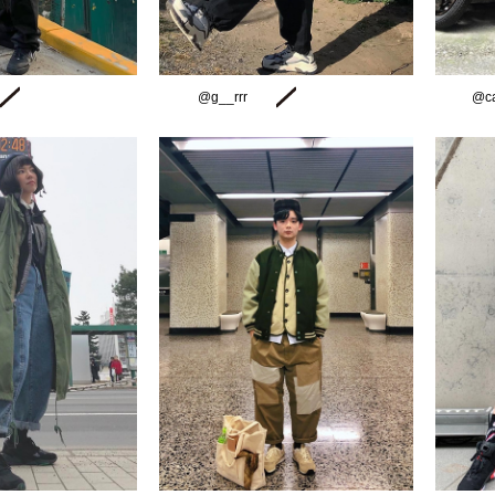
@g__rrr
@ca