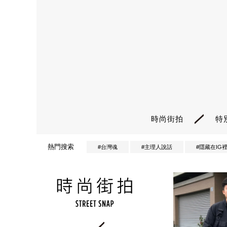
時尚街拍
特
熱門搜索
#台灣魂
#主理人說話
#隱藏在IG