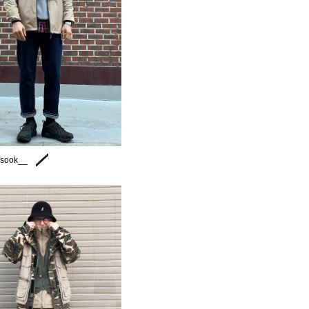
sook__