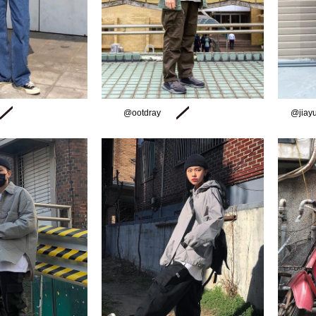
@ootdray
@jiay