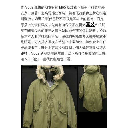
走 Mods 風格的朋友對於 M65 應該都不陌生，粗獷的外
衣底下藏著一套高質感的西裝，騎著優雅的偉士牌在街道
間漫游，M65 在現代已經不再只是戰場上的戰袍，而是
軍裝
穿搭上的最佳戰友，先前有向各位朋友提過
各位朋
友在閱讀今天的報導之前不妨回顧先前的焦點剖析，M65
是我本人非常推薦的軍裝，超強的機能性冬天御寒絕對不
是問題，可內搭多層次在造型上非常加分，隨便套上牛仔
褲就能出門，鞋款上更是沒有限制，個人偏好軍靴或復古
跑鞋，Mods 的品味展露無遺，以下為各位朋友整理出幾
項 M65 須知，讓我們繼續往下看。