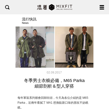
流行快訊
News
02.09.2017
冬季男士衣櫥必備，M65 Parka
細節剖析＆型人穿搭
每年軍裝系列都會回歸街頭，今天為各位介紹的是 M65
Parka，近兩年看膩了 MA1 想換點新口味的朋友不妨瞧
瞧。