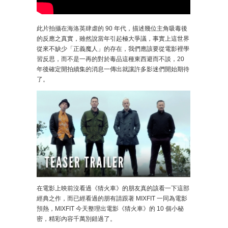
此片拍攝在海洛英肆虐的 90 年代，描述幾位主角吸毒後
的反應之真實，雖然說當年引起極大爭議，事實上這世界
從來不缺少「正義魔人」的存在，我們應該要從電影裡學
習反思，而不是一再的對於毒品這種東西避而不談，20
年後確定開拍續集的消息一傳出就讓許多影迷們開始期待
了。
在電影上映前沒看過《猜火車》的朋友真的該看一下這部
經典之作，而已經看過的朋有請跟著 MIXFIT 一同為電影
預熱，MIXFIT 今天整理出電影《猜火車》的 10 個小秘
密，精彩內容千萬別錯過了。