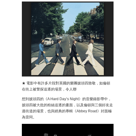
★ 電影中有許多片段對英國的樂團披頭四致敬，如倫頓
在街上被警探追逐的場景，令人聯
想到披頭四的《A Hard Day’s Night》的音樂錄影帶中，
披頭四被大批的粉絲追逐的畫面，以及倫頓與三個好友走
過街道的場景，也與經典的專輯《Abbey Road》封面極
為雷同。