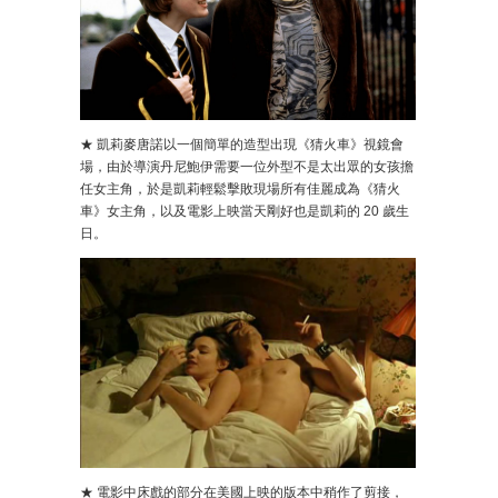
★ 凱莉麥唐諾以一個簡單的造型出現《猜火車》視鏡會
場，由於導演丹尼鮑伊需要一位外型不是太出眾的女孩擔
任女主角，於是凱莉輕鬆擊敗現場所有佳麗成為《猜火
車》女主角，以及電影上映當天剛好也是凱莉的 20 歲生
日。
★ 電影中床戲的部分在美國上映的版本中稍作了剪接，