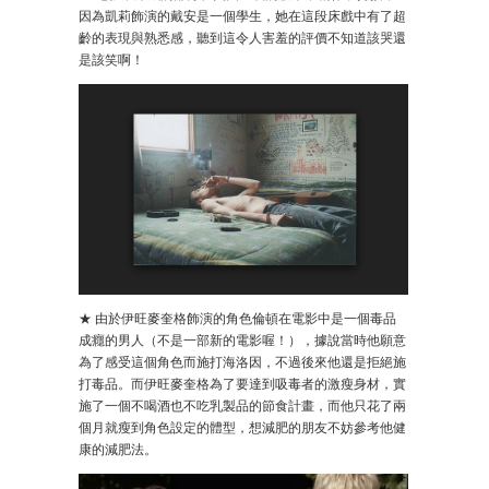
因為凱莉飾演的戴安是一個學生，她在這段床戲中有了超
齡的表現與熟悉感，聽到這令人害羞的評價不知道該哭還
是該笑啊！
★ 由於伊旺麥奎格飾演的角色倫頓在電影中是一個毒品
成癮的男人（不是一部新的電影喔！），據說當時他願意
為了感受這個角色而施打海洛因，不過後來他還是拒絕施
打毒品。而伊旺麥奎格為了要達到吸毒者的激瘦身材，實
施了一個不喝酒也不吃乳製品的節食計畫，而他只花了兩
個月就瘦到角色設定的體型，想減肥的朋友不妨參考他健
康的減肥法。