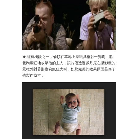
★ 經典橋段之一，倫頓在草地上持玩具槍射一隻狗，那
隻狗瘋狂地攻擊他的主人，該片段透過戲丹尼在攝影機的
景框外對著那隻狗瘋狂大叫，如此完美的效果原因是為了
省製作成本 。