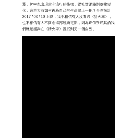
遷，片中也出現當今流行的指標，從社群網路到藥物變
化，這群大叔如何再為自己的生命賭上一把？台灣預計
2017 / 03 / 10 上映，我不相信有人沒看過《猜火車》，
也不相信有人不懷念這部經典電影，因為正值叛逆其的我
們總是能夠在《猜火車》裡找到另一個自己。