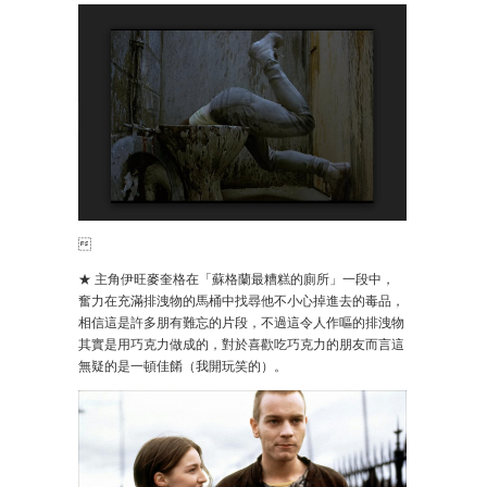

★ 主角伊旺麥奎格在「蘇格蘭最糟糕的廁所」一段中，
奮力在充滿排洩物的馬桶中找尋他不小心掉進去的毒品，
相信這是許多朋有難忘的片段，不過這令人作嘔的排洩物
其實是用巧克力做成的，對於喜歡吃巧克力的朋友而言這
無疑的是一頓佳餚（我開玩笑的）。