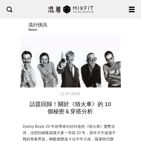
流行快訊
News
12.07.2016
話題回歸！關於《猜火車》的 10
個秘密＆穿搭分析
Danny Boyle 20 年前帶來叫好叫座的《猜火車》驚艷全
球，沒想到續集卻讓大家一等就 20 年，當年片中放蕩不
羈的青春男孩，轉眼都變成 4 位中年大叔，隨著時代變