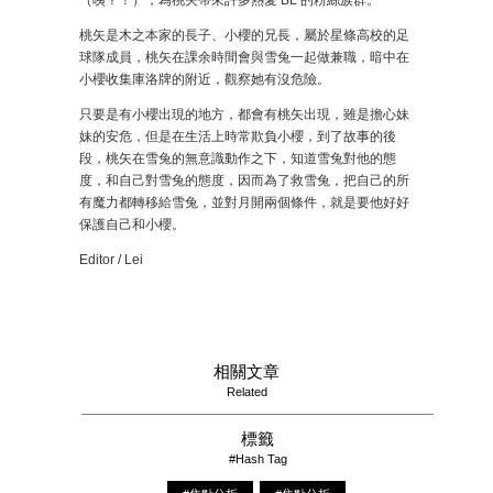
桃矢是木之本家的長子、小櫻的兄長，屬於星條高校的足
球隊成員，桃矢在課余時間會與雪兔一起做兼職，暗中在
小櫻收集庫洛牌的附近，觀察她有沒危險。
只要是有小櫻出現的地方，都會有桃矢出現，雖是擔心妹
妹的安危，但是在生活上時常欺負小櫻，到了故事的後
段，桃矢在雪兔的無意識動作之下，知道雪兔對他的態
度，和自己對雪兔的態度，因而為了救雪兔，把自己的所
有魔力都轉移給雪兔，並對月開兩個條件，就是要他好好
保護自己和小櫻。
Editor / Lei
相關文章
Related
標籤
#Hash Tag