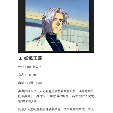
▲ 妖狐玉藻
年紀：500歲以上
身高：180cm
職業：校醫、妖狐
美男始祖玉藻，人化姿態是個蓄著金色長發，淺綠色雙眼
的俊美男子，身為活了500多年的妖狐，為求完成“人化之
術”而來到人間。
完成人化之術需要立野廣的頭骨，後來被神眉擊敗，而人