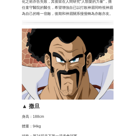
化之術亦告失敗，其後留在人間研究“人類愛的力量”，擔
任童守醫院的醫生，希望增強自已以打敗神眉同時視神眉
為自己的唯一宿敵，後期和神眉關系慢慢轉為亦敵亦友。
▲ 撒旦
身高：188cm
體重：94kg