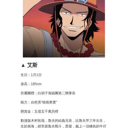
▲ 艾斯
生日：1月1日
身高：185cm
所屬團體：白胡子海賊團第二隊隊長
能力：自然系“燒燒果實”
懸賞金：五億五千萬貝裡
動漫版木村拓哉，魯夫的結義兄長，比魯夫早三年出生，
生於南海，經常跟魯夫戰斗，黑發，戴上一頂橘色的牛仔