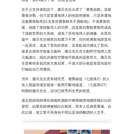
頭銜：第24屆天下第一武道會冠軍
在不少支持者勸說下，撒旦先生出席了「賽魯游戲」並跟
賽魯決戰，但只是普通地球人的他當然慘敗，只是幸運地
沒被賽魯殺死(比克形容賽魯根本不屑殺他)。不過賽魯死
後，他搶了孫悟飯等人的功勞，說是親自擊敗賽魯而成為
了拯救世界的大英雄、成為了所有地球人的偶像。在普烏
篇中，撒旦先生雖然自知實力不濟，但仍然勇敢地跟普烏
一起居住，成為了普烏的朋友，並差點成功感化了普烏。
後來在孫悟空收集元氣時，撒旦先生亦主動呼吁地球人把
元氣讓出，因此亦被悟空贊他可能真的是救世主。撒旦先
生曾奪得多屆武術大會冠軍，不過大部分都是靠普烏裝作
打輸給自己而獲得。
另外，撒旦先生患有雄性禿，發際線從《七龍珠Z》的人
造人類篇登場至最後一集間不斷地後退。《七龍珠GT》
時期的撒旦先生，頭頂已經禿到全禿的程度。
過去曾經與師傅在南都的酒館中稀裡糊塗地嘲笑桃白白的
發型，結果其師傅被桃白白殺死，而本人也身受重傷。自
此以後，使立誓不與身份不明以及強得離譜的人交手。