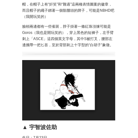
帽，在帽子上有“奸笑”和“難過”這兩種表情圖案的徽章，
而且帽子的繩子綁著一個骷髏頭的牌子，可能是NBHD吧
（我開玩笑的）
臉頰兩邊都有一些雀斑，脖子掛著一條紅珠項煉可能是
Goros（我也是開玩笑的），穿上黑色的短褲子，左手臂
刺上「ASCE」這四個英文字母，其中S被打叉，腰部左
邊攜帶一把匕首，至於背部刺上十字型的“白胡子”象徵。
▲ 宇智波佐助
生日：7月23日