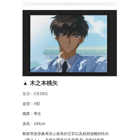
▲ 木之本桃矢
生日：2月29日
血型：A型
職業：學生
身高：184cm
鄰家男孩形象再加上俊美的五官以及頗朔迷離的性向
（咦？！），為桃矢帶來許多熱愛 BL 的粉絲族群。