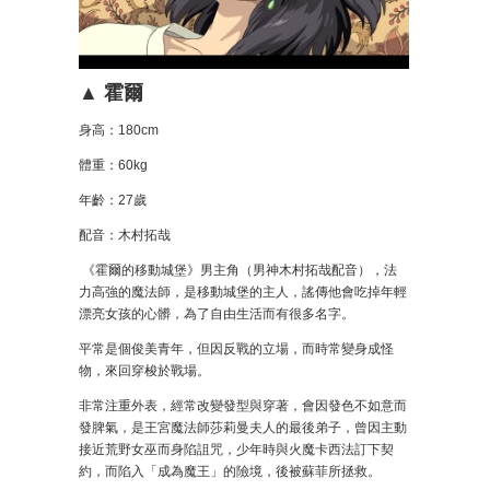
▲ 霍爾
身高：180cm
體重：60kg
年齡：27歲
配音：木村拓哉
《霍爾的移動城堡》男主角（男神木村拓哉配音），法
力高強的魔法師，是移動城堡的主人，謠傳他會吃掉年輕
漂亮女孩的心髒，為了自由生活而有很多名字。
平常是個俊美青年，但因反戰的立場，而時常變身成怪
物，來回穿梭於戰場。
非常注重外表，經常改變發型與穿著，會因發色不如意而
發脾氣，是王宮魔法師莎莉曼夫人的最後弟子，曾因主動
接近荒野女巫而身陷詛咒，少年時與火魔卡西法訂下契
約，而陷入「成為魔王」的險境，後被蘇菲所拯救。