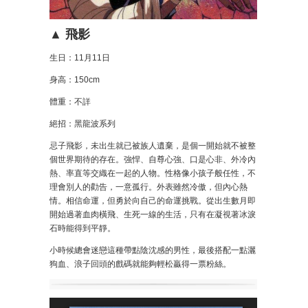
▲ 飛影
生日：11月11日
身高：150cm
體重：不詳
絕招：黑龍波系列
忌子飛影，未出生就已被族人遺棄，是個一開始就不被整
個世界期待的存在。強悍、自尊心強、口是心非、外冷內
熱、率直等交織在一起的人物。性格像小孩子般任性，不
理會別人的勸告，一意孤行。外表雖然冷傲，但內心熱
情。相信命運，但勇於向自己的命運挑戰。從出生數月即
開始過著血肉橫飛、生死一線的生活，只有在凝視著冰淚
石時能得到平靜。
小時候總會迷戀這種帶點陰沈感的男性，最後搭配一點灑
狗血、浪子回頭的戲碼就能夠輕松贏得一票粉絲。