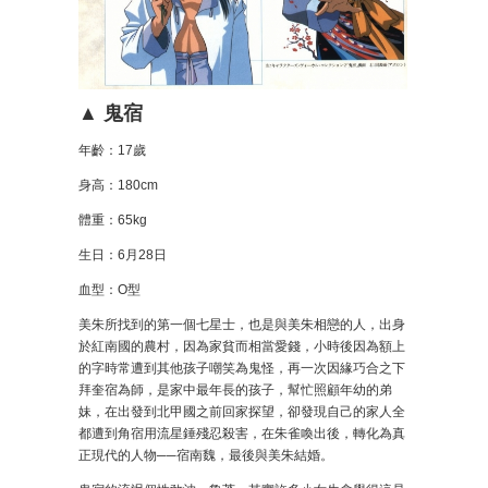
▲ 鬼宿
年齡：17歲
身高：180cm
體重：65kg
生日：6月28日
血型：O型
美朱所找到的第一個七星士，也是與美朱相戀的人，出身
於紅南國的農村，因為家貧而相當愛錢，小時後因為額上
的字時常遭到其他孩子嘲笑為鬼怪，再一次因緣巧合之下
拜奎宿為師，是家中最年長的孩子，幫忙照顧年幼的弟
妹，在出發到北甲國之前回家探望，卻發現自己的家人全
都遭到角宿用流星錘殘忍殺害，在朱雀喚出後，轉化為真
正現代的人物──宿南魏，最後與美朱結婚。