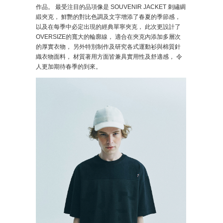
作品。 最受注目的品項像是 SOUVENIR JACKET 刺繡綢
緞夾克， 鮮艷的對比色調及文字增添了春夏的季節感，
以及在每季中必定出現的經典單寧夾克， 此次更設計了
OVERSIZE的寬大的輪廓線， 適合在夾克內添加多層次
的厚實衣物， 另外特別制作及研究各式運動衫與棉質針
織衣物面料， 材質著用方面皆兼具實用性及舒適感， 令
人更加期待春季的到來。