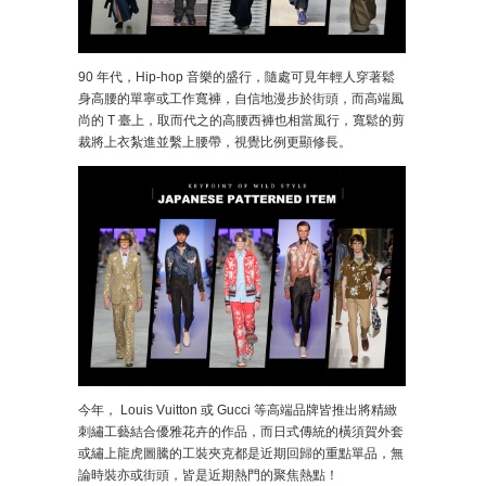
90 年代，Hip-hop 音樂的盛行，隨處可見年輕人穿著鬆
身高腰的單寧或工作寬褲，自信地漫步於街頭，而高端風
尚的 T 臺上，取而代之的高腰西褲也相當風行，寬鬆的剪
裁將上衣紮進並繫上腰帶，視覺比例更顯修長。
今年， Louis Vuitton 或 Gucci 等高端品牌皆推出將精緻
刺繡工藝結合優雅花卉的作品，而日式傳統的橫須賀外套
或繡上龍虎圖騰的工裝夾克都是近期回歸的重點單品，無
論時裝亦或街頭，皆是近期熱門的聚焦熱點！