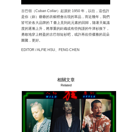
古巴領（Cuban Collar）起源於 1950 年，以往，這也許
是你（妳）爺爺的衣櫥裡會出現的單品，而近幾年，我們
皆可於各大品牌的 T 臺上見到此元素的回歸，隨著天氣溫
度的逐漸上升，將厚重的針織或有些拘謹的牛津衫換下，
勇敢地穿上輕盈的古巴領短衫吧，或許再佐些優雅的花朵
圖騰，更好。
EDITOR / ALFIE HSU、FENG CHEN
相關文章
Related