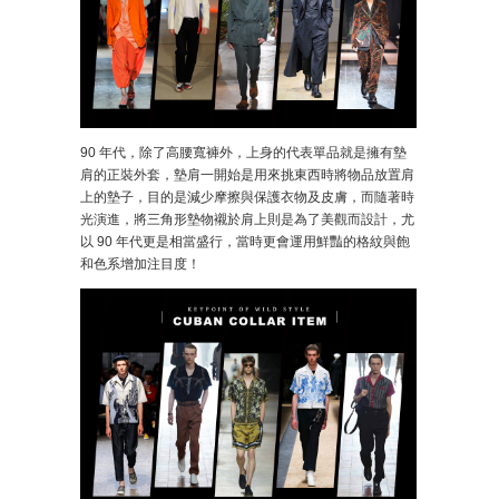
90 年代，除了高腰寬褲外，上身的代表單品就是擁有墊
肩的正裝外套，墊肩一開始是用來挑東西時將物品放置肩
上的墊子，目的是減少摩擦與保護衣物及皮膚，而隨著時
光演進，將三角形墊物襯於肩上則是為了美觀而設計，尤
以 90 年代更是相當盛行，當時更會運用鮮豔的格紋與飽
和色系增加注目度！