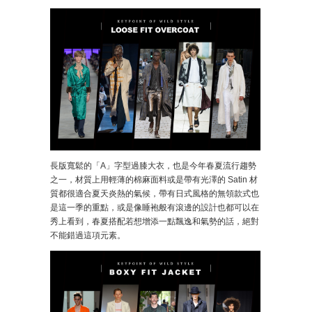
長版寬鬆的「A」字型過膝大衣，也是今年春夏流行趨勢
之一，材質上用輕薄的棉麻面料或是帶有光澤的 Satin 材
質都很適合夏天炎熱的氣候，帶有日式風格的無領款式也
是這一季的重點，或是像睡袍般有滾邊的設計也都可以在
秀上看到，春夏搭配若想增添一點飄逸和氣勢的話，絕對
不能錯過這項元素。