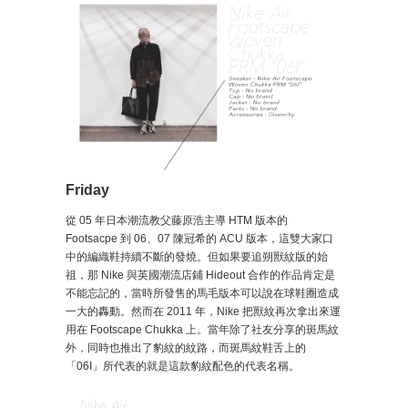
Friday
從 05 年日本潮流教父藤原浩主導 HTM 版本的
Footsacpe 到 06、07 陳冠希的 ACU 版本，這雙大家口
中的編織鞋持續不斷的發燒。但如果要追朔獸紋版的始
祖，那 Nike 與英國潮流店鋪 Hideout 合作的作品肯定是
不能忘記的，當時所發售的馬毛版本可以說在球鞋圈造成
一大的轟動。然而在 2011 年，Nike 把獸紋再次拿出來運
用在 Footscape Chukka 上。當年除了社友分享的斑馬紋
外，同時也推出了豹紋的紋路，而斑馬紋鞋舌上的
「06I」所代表的就是這款豹紋配色的代表名稱。