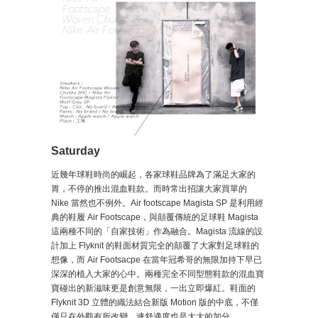
Saturday
近幾年球鞋時尚的崛起，各家球鞋品牌為了滿足大家的
胃，不停的推出混血鞋款。而時常出招讓大家買單的
Nike 當然也不例外。Air footscape Magista SP 是利用經
典的鞋履 Air Footscape，與顛覆傳統的足球鞋 Magista
這兩種不同的「自家技術」作為融合。Magista 流線的設
計加上 Flyknit 的鞋面材質完全的顛覆了大家對足球鞋的
想像，而 Air Footsacpe 在當年冠希哥的無限加持下早已
深深的植入大家的心中。兩種完全不同型態鞋款的混血寶
寶碰出的新滋味更是創意無限，一出立即爆紅。鞋面的
Flyknit 3D 立體的織法結合新版 Motion 版的中底，不僅
僅只在外觀有所改變，連舒適度也是大大的加分。