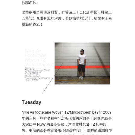
款聯名款。
整雙採用全黑麂皮材質，鞋舌繡上 F.C.R.B 字樣，鞋墊上
五星設計像徵奪冠的次數，看似簡單的設計，卻帶有王者
風範的霸氣！
Tuesday
Nike Air footscape Woven TZ“Mircostriped”發行於 2009
年的三月，球鞋名稱中“TZ”所代表的意思是 Tier 0 也就是
大家口中 NSW 的最高等級，意味此鞋款於 TZ 店中販
售。中底的部分有別於現今編織鞋設計，當時的編織鞋並