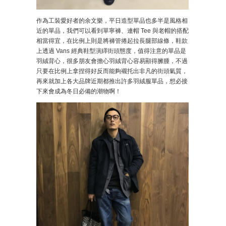
作為工裝愛好者的余文樂，平日造型單品也多半是風格相
近的單品，我們可以看到單寧褲、連帽 Tee 與老帽的搭配
相當得宜，在比例上則是將褲管捲起拉長腿部線條，鞋款
上透過 Vans 經典鞋型演繹街頭態度，值得注意的單品是
羽絨背心，很多朋友會擔心羽絨背心容易顯得臃腫，不過
只要在比例上拿捏得好反而能夠襯托出非凡的街頭氣質，
再來就加上各大品牌近期都推出許多羽絨服單品，想必接
下來會成為冬日必備的潮物啊！