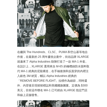
在繼與 The Hundreds、CLSC、PUMA 和空山基等地合
作後，在最新的 25 周年慶祝企劃中，街頭品牌 XLARGE
就邀來了 Alpha Industries 助陣打造了一款 MA-1 外套。
在設計上，XLARGE 選用來自 M-65 的橄欖綠防水面料取
代 MA-1 經典的尼龍構造，在手袖後側和反面穿的內裡注
入銀色 3M 材質，輔以 Alpha Industries 經典的
「REMOVE BEFORE FLIGHT」拉標作為細節，同時還
外、內背後呈現猩猩標誌和美國國旗圖案。定價為 $300
美元，目前這件聯名 MA-1 已可經由 XLARGE 指定門店
和線上店舖發售。