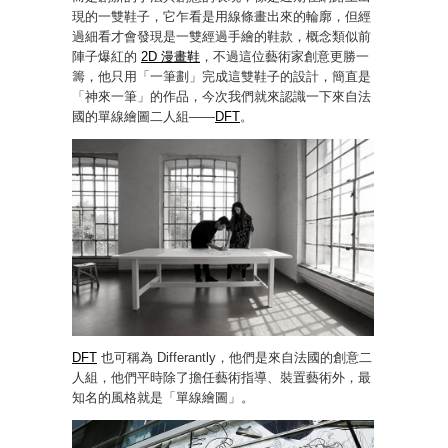
現的一雙鞋子，它乍看是用線條畫出來的輪廓，但經
過細看才會發現是一雙經過手繪的鞋款，概念類似前
陣子爆紅的
2D 漫畫鞋
，不過這位藝術家創意更勝一
籌，他只用「一筆劃」完成這雙鞋子的設計，簡直是
「神來一筆」的作品，今次我們就來認識一下來自法
國的單線繪圖二人組——
DFT
。
DFT
也可稱為 Differantly，他們是來自法國的創意二
人組，他們平時除了擔任藝術指導、裝置藝術外，最
知名的風格就是「單線繪圖」。