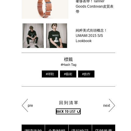
奢侈表帶！Tanner
Goods Cordovan皮質表
帶
純粹美式街頭概念！
UMAMI 2015 S/S
Lookbook
標籤
#Hash Tag
#球鞋
#藝術
#創作
回到清單
pre
next