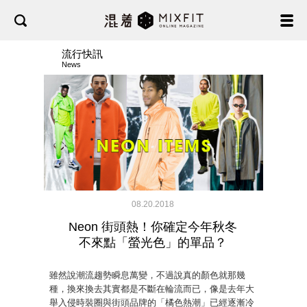
流行快訊
News
08.20.2018
Neon 街頭熱！你確定今年秋冬
不來點「螢光色」的單品？
雖然說潮流趨勢瞬息萬變，不過說真的顏色就那幾
種，換來換去其實都是不斷在輪流而已，像是去年大
舉入侵時裝圈與街頭品牌的「橘色熱潮」已經逐漸冷