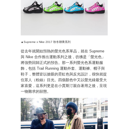
▲Supreme x Nike 2017 秋冬聯乘系列
從去年就開始預熱的螢光色系單品，就在 Supreme
與 Nike 合作推出運動系列之後，彷彿是「螢光色」
將強勢回歸正式的預告。那一系列螢光色系運動服
飾，包括 Trail Running 運動外套、運動褲、帽子與
鞋子，整體皆以搶眼的霓虹色與反光設計，很快就捉
住眾人（粉絲）目光。四個顏色中又以螢光綠最受大
家喜愛，這系列更是在小賈斯汀親自著用之後，呈現
一物難求的狀態。