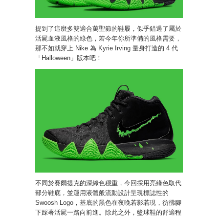
提到了這麼多雙適合萬聖節的鞋履，似乎錯過了屬於
活屍血液風格的綠色，若今年你所準備的風格需要，
那不如就穿上 Nike 為 Kyrie Irving 量身打造的 4 代
「Halloween」版本吧！
不同於賽爾提克的深綠色穩重，今回採用亮綠色取代
部分鞋底，並運用液體般流動設計呈現標誌性的
Swoosh Logo，基底的黑色在夜晚若影若現，彷彿腳
下踩著活屍一路向前進。除此之外，籃球鞋的舒適程