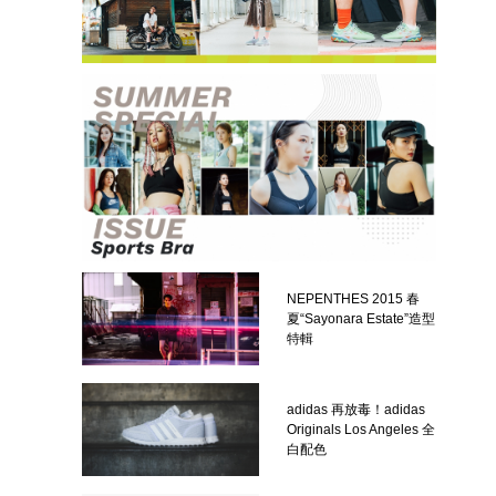
NEPENTHES 2015 春
夏“Sayonara Estate”造型
特輯
adidas 再放毒！adidas
Originals Los Angeles 全
白配色