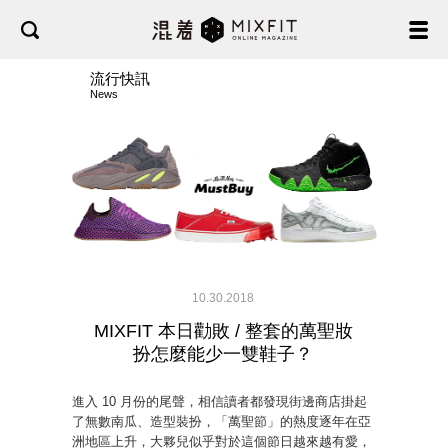
流行快訊
News
10.30.2018
MIXFIT 本日勸敗 / 整套的萬聖妝
扮怎麼能少一雙鞋子？
進入 10 月份的尾聲，相信讀者都發現街邊商店掛起
了無數南瓜、造型裝扮，「萬聖節」的熱度逐年在亞
洲地區上升，大夥兒似乎對於這個節日越來越有愛，