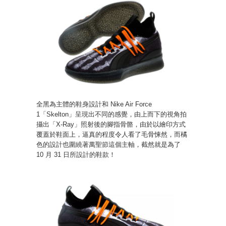
全黑為主體的鞋身設計和 Nike Air Force
1「Skelton」呈現出不同的感覺，由上而下的視角拍
攝出「X-Ray」照射後的腳指骨骼，由於以繪印方式
覆蓋於鞋面上，逼真的程度令人看了毛骨悚然，而橘
色的設計也圍繞著萬聖節這個主軸，截然就是為了
10 月 31 日所設計的鞋款！