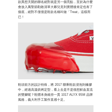
款異想天開的聯名絕對就是另一個亮點，至於為什麼
會放入萬聖節勸敗清單大夥兒見到實體後肯定也有了
個底，絕對不僅僅是鞋款名稱叫做「Treat」這樣而
已！
鞋頭前方的設計特殊，將 2017 聯乘鞋款浸泡到橡膠
中，經過高溫烘烤定型，看上去是不是很想鮮血直流
的雙腳呢？鞋體本身維持一貫 1017 ALYX 9SM 品牌
風格，義大利手工製作直感十足。