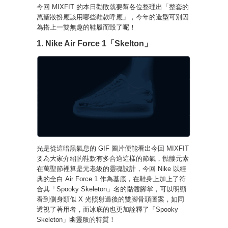
今回 MIXFIT 的本日勸敗就要幫各位整理出「整套的
萬聖妝扮應該用哪些鞋款呼應」，今年的造型可別因
為搭上一雙無趣的鞋履而毀了呢！
1. Nike Air Force 1「Skelton」
光是從這暗黑氣息的 GIF 圖片便能看出今回 MIXFIT
要為大家介紹的鞋款有多合適這樣的節氣，骷髏元素
在萬聖節裡算是元老級的靈魂設計，今回 Nike 以經
典的全白 Air Force 1 作為基底，在鞋身上加上了符
合其「Spooky Skeleton」名的骷髏腳掌，可以明顯
看到側身類似 X 光照射過後的雙腳骨頭圖案，如同
透視了著用者，而冰底的也更加詮釋了「Spooky
Skeleton」幽靈般的特質！