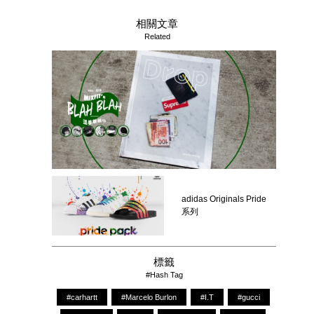
相關文章
Related
adidas Originals Pride
系列
標籤
#Hash Tag
#carhartt
#Marcelo Burlon
#I.T
#gucci