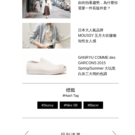
由街拍看趨勢，為什麼你
需要一件長版外套？
日本大人氣品牌
MOUSSY 五月大吹慵懶
知性女人感
GANRYU COMME des
GARCONS 2015
Spring/Summer 大玩黑
白灰三大簡約色調
標籤
#Hash Tag
#Stussy
#Nike SB
#Blazer
回到清單