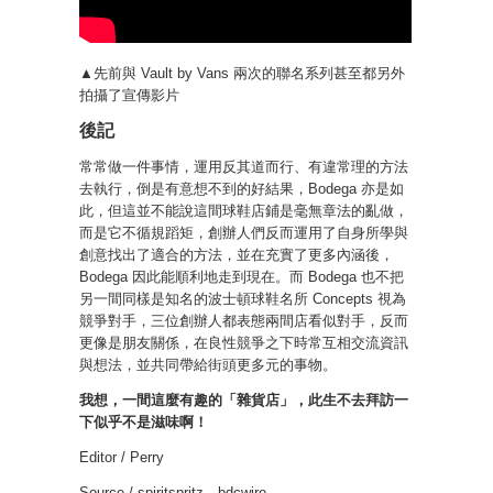
▲先前與 Vault by Vans 兩次的聯名系列甚至都另外
拍攝了宣傳影片
後記
常常做一件事情，運用反其道而行、有違常理的方法
去執行，
倒是有意想不到的好結果，Bodega 亦是如
此，但這並不能說這間球鞋店鋪是毫無章法的亂做，
而是它不循規蹈矩，創辦人們反而運用了自身所學與
創意找出了適合的方法，並在充實了更多內涵後，
Bodega 因此能順利地走到現在。
而 Bodega 也不把
另一間同樣是知名的波士頓球鞋名所 Concepts 視為
競爭對手，三位創辦人都表態兩間店看似對手，反而
更像是朋友關係，在良性競爭之下時常互相交流資訊
與想法，並共同帶給街頭更多元的事物。
我想，一間這麼有趣的「雜貨店」，此生不去拜訪一
下似乎不是滋味啊！
Editor / Perry
Source / spiritspritz、bdcwire