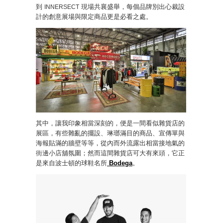
到
現場共襄盛舉，每個品牌別出心裁設
INNERSECT
計的創意展場與限定商品更是必看之處。
其中，讓我印象相當深刻的，便是一間看似雜貨店的
展區，有些雜亂的擺設、琳瑯滿目的商品、宣傳單與
海報貼滿的牆壁等等，從內而外流露出相當接地氣的
街邊小店舖氛圍；然而這間雜貨店可大有來頭，它正
是來自波士頓的球鞋名所
Bodega
。