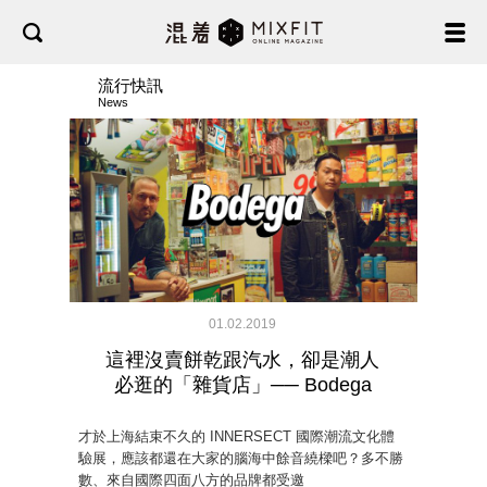
流行快訊
News
01.02.2019
這裡沒賣餅乾跟汽水，卻是潮人
必逛的「雜貨店」── Bodega
才於上海結束不久的 INNERSECT 國際潮流文化體
驗展，應該都還在大家的腦海中餘音繞樑吧？多不勝
數、來自國際四面八方的品牌都受邀