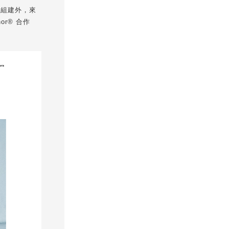
列組建外，來
r® 合作