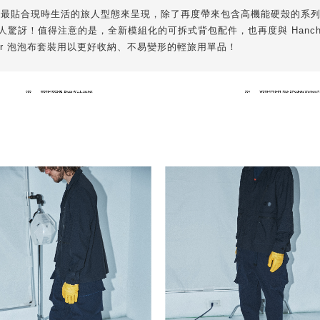
堅持以最貼合現時生活的旅人型態來呈現，除了再度帶來包含高機能硬殼的系
令人驚訝！值得注意的是，全新模組化的可拆式背包配件，也再度與 Hancho
ucker 泡泡布套裝用以更好收納、不易變形的輕旅用單品！