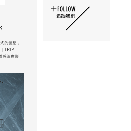
k
章式的發想，
TRIP
的體感溫度影