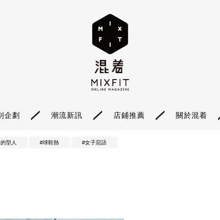
別企劃
潮流新訊
店鋪推薦
關於混着
裡的型人
#球鞋熱
#女子惡語