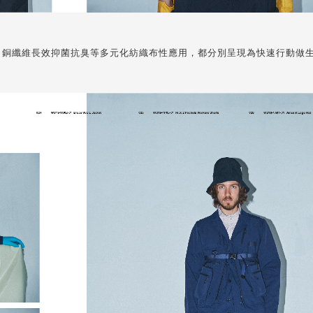
RAYON 銅纖維長效抑菌抗臭等多元化紡織布性應用，都分別呈現為快速行動做