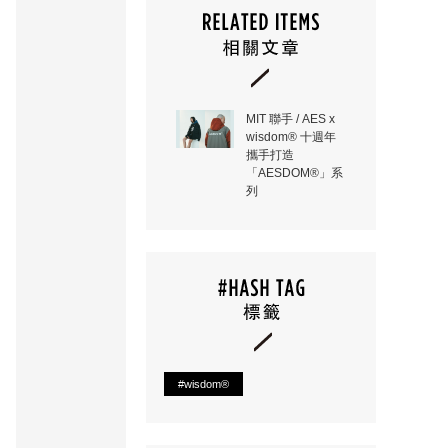
MIT 聯手 / AES x
wisdom® 十週年
攜手打造
「AESDOM®」系
列
#wisdom®