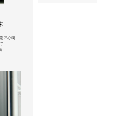
末
可謂匠心獨
本了，
現場！