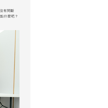
來沒有間斷
做點什麼吧？