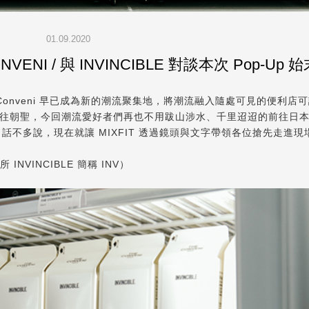
01.09.2020
NI / 與 INVINCIBLE 對談本次 Pop-Up 始
e Conveni 早已成為新的潮流聚集地，將潮流融入隨處可見的便利店
往朝聖，今回潮流愛好者們再也不用跋山涉水、千里迢迢的前往日
將於台灣登場！話不多說，現在就讓 MIXFIT 透過鏡頭與文字帶領各位搶先走進
NVINCIBLE 簡稱 INV）