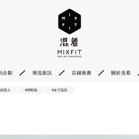
別企劃
潮流新訊
店鋪推薦
關於混着
裡的型人
#球鞋熱
#女子惡語