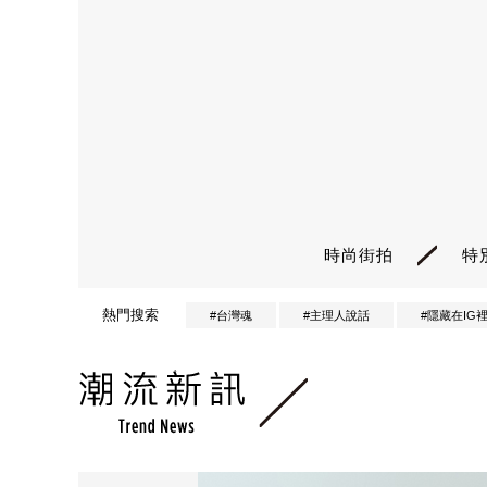
時尚街拍
特
熱門搜索
#台灣魂
#主理人說話
#隱藏在IG