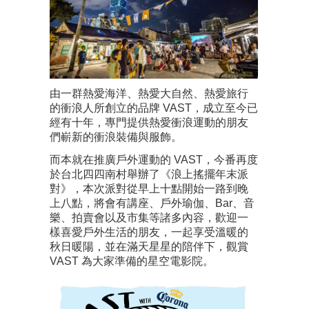
由一群熱愛海洋、熱愛大自然、熱愛旅行
的衝浪人所創立的品牌 VAST，成立至今已
經有十年，專門提供熱愛衝浪運動的朋友
們嶄新的衝浪裝備與服飾。
而本就在推廣戶外運動的 VAST，今番再度
於台北四四南村舉辦了《浪上搖擺年末派
對》，本次派對從早上十點開始一路到晚
上八點，將會有講座、戶外瑜伽、Bar、音
樂、拍賣會以及市集等諸多內容，歡迎一
樣喜愛戶外生活的朋友，一起享受溫暖的
秋日暖陽，並在滿天星星的陪伴下，觀賞
VAST 為大家準備的星空電影院。