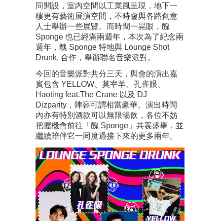
同開設，室內空間以工業風呈現，地下一
樓更有藝術展演空間，不時會與各路創意
人士舉辦一些展覽。而時間一晃眼，醜
Sponge 也已經滿兩週年，本次為了紀念兩
週年，醜 Sponge 特地與 Lounge Shot
Drunk. 合作，舉辦聯名音樂派對。
今回的音樂派對共分三天，與會的演出嘉
賓包含 YELLOW、莫宰羊、孔雀眼、
Haoting feat.The Crane 以及 DJ
Dizparity，陣容可謂相當豪華。演出時間
內亦有特別酒款可以無限暢飲，各位不妨
把握機會前往「醜 Sponge」共襄盛舉，並
繼續陪伴它一同度過接下來的更多兩年。