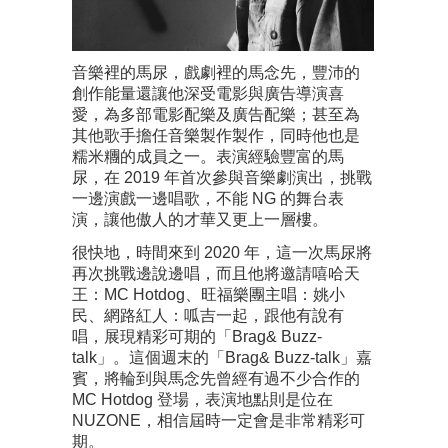
音樂裡的馬尿，戲劇裡的馬念先，豐沛的
創作能量還讓他深受電影與廣告導演喜
愛，為多部電影配樂及廣告配樂；甚至為
其他歌手擔任音樂製作製作，同時他也是
糯米糰的成員之一。表演經驗豐富的馬
尿，在 2019 年首次參與音樂劇演出，挑戰
一邊演戲一邊唱歌，不能 NG 的舞台表
演，讓他傲人的才華又更上一層樓。
很快地，時間來到 2020 年，這一次馬尿將
再次挑戰邊說邊唱，而且他將邀請嘻哈天
王：MC Hotdog、旺福樂團主唱：姚小
民、網路紅人：呱吉一起，跟他有說有
唱，展現精彩可期的「Brag& Buzz-
talk」。這個週末的「Brag& Buzz-talk」嘉
賓，將輪到與馬念先曾經有過不少合作的
MC Hotdog 登場，表演地點則是位在
NUZONE，相信屆時一定會是非常精彩可
期。