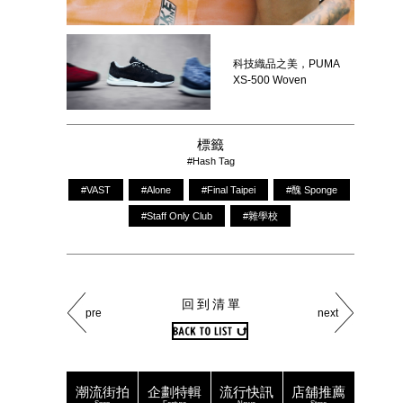
科技織品之美，PUMA
XS-500 Woven
標籤
#Hash Tag
#VAST
#Alone
#Final Taipei
#醜 Sponge
#Staff Only Club
#雜學校
回到清單
pre
next
潮流街拍
企劃特輯
流行快訊
店舖推薦