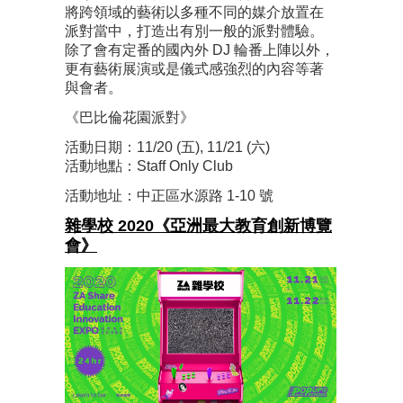
將跨領域的藝術以多種不同的媒介放置在
派對當中，打造出有別一般的派對體驗。
除了會有定番的國內外 DJ 輪番上陣以外，
更有藝術展演或是儀式感強烈的內容等著
與會者。
《巴比倫花園派對》
活動日期：11/20 (五), 11/21 (六)
活動地點：Staff Only Club
活動地址：中正區水源路 1-10 號
雜學校 2020《亞洲最大教育創新博覽
會》