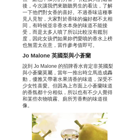
後，今次讓我們來聽聽男生的看法，了解
一下他們對女香的喜好。不過香味這種事
見人見智，大家對於香味的偏好都不太相
同，有時候並非香水本身的味道不能接
受，而是太多人噴了所以比較沒有鑑別
度，因此女孩們如果妳們愛噴的香水上榜
也無需太在意，當作參考值即可。
Jo Malone
英國梨與小蒼蘭
說到 Jo Malone 的招牌香水肯定非英國梨
與小蒼蘭莫屬，當年一推出時立馬造成轟
動，優雅又帶著水果清香的味道，深受不
少女性喜愛。但因為上市面上小蒼蘭味道
的香氛都十分相似，所以也有不少人覺得
和某些衣物噴霧、廁所芳香劑的味道很
像。