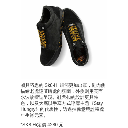
頗具巧思的 Sk8-Hi 細節更加出眾，鞋內側
描繪老虎隱匿暗處的氛圍，外側則用亮面
水波紋標誌呈現。鞋帶扣的設計更具特
色，以及大底以手寫方式呼應主題《Stay
Hungry》的代表性，透過抽像意境詮釋虎
年生肖元素。
*SK8-Hi定價 4280 元