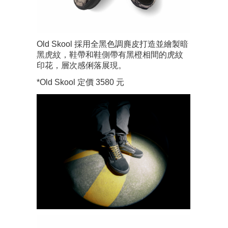
Old Skool 採用全黑色調麂皮打造並繪製暗
黑虎紋，鞋帶和鞋側帶有黑橙相間的虎紋
印花，層次感俐落展現。
*Old Skool 定價 3580 元