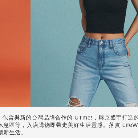
大升級，包含與新的台灣品牌合作的 UTme!，與京盛宇打
區等，入店購物即帶走美好生活靈感。落實 LifeWe
續新生活。