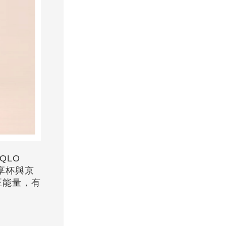
QLO
享杯與京
正能量，有