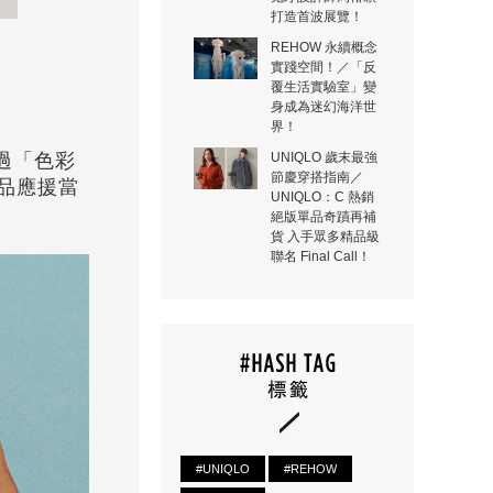
打造首波展覽！
REHOW 永續概念
實踐空間！／「反
覆生活實驗室」變
身成為迷幻海洋世
界！
透過「色彩
UNIQLO 歲末最強
節慶穿搭指南／
品應援當
UNIQLO：C 熱銷
絕版單品奇蹟再補
貨 入手眾多精品級
聯名 Final Call！
#UNIQLO
#REHOW