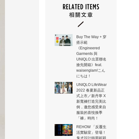
Buy The Way + 穿
搭示範
《Engineered
Garments 與
UNIQLO 出眾聯名
搶先開箱》feat.
waisenglam!こん
にちは！
UNIQLO LifeWear
2022 春夏新品正
式上市／新丹寧 X
新寬褲打造完美比
例，邀您感受來自
服裝的喜悅換季
「褲」時尚！
REHOW 「反覆生
活實驗室」登場！
鬼才設計師周裕穎