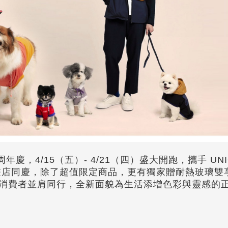
周年慶，4/15（五）- 4/21（四）盛大開跑，攜手 UNI
大旗艦店同慶，除了超值限定商品，更有獨家贈耐熱玻璃雙
 與消費者並肩同行，全新面貌為生活添增色彩與靈感的