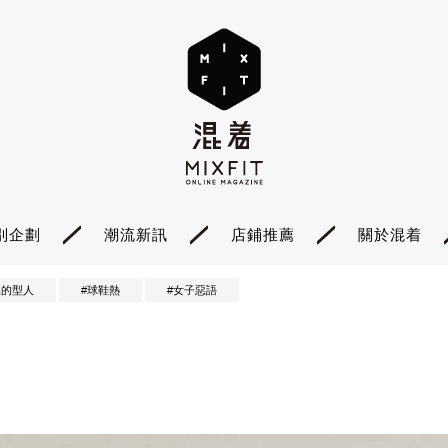
別企劃
潮流新訊
店鋪推薦
關於混着
裡的型人
#球鞋熱
#女子惡語