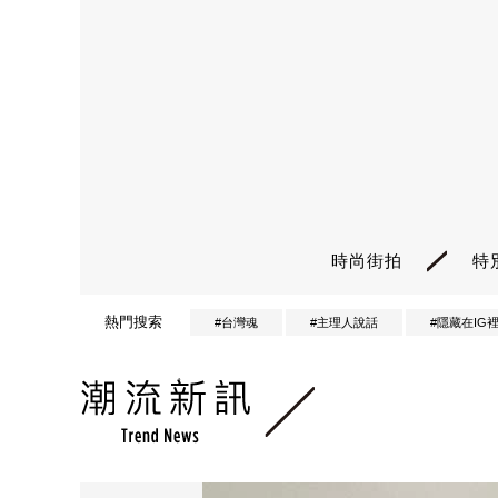
時尚街拍
特
熱門搜索
#台灣魂
#主理人說話
#隱藏在IG