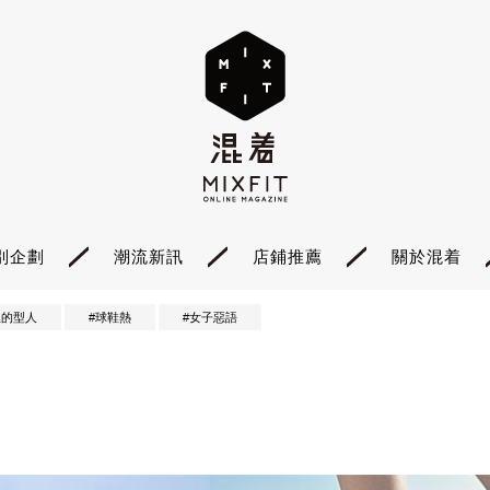
別企劃
潮流新訊
店鋪推薦
關於混着
裡的型人
#球鞋熱
#女子惡語