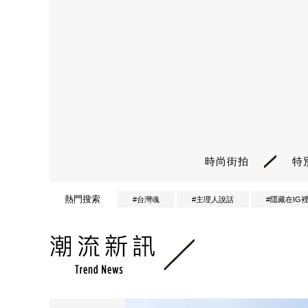
時尚街拍
特
熱門搜索
#台灣魂
#主理人說話
#隱藏在IG