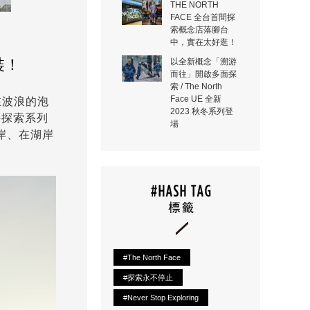
THE NORTH
FACE 全台首間探
索概念店落腳台
中，實在太好逛！
裝！
以全新概念「溯游
而往」開啟多面探
索 / The North
Face UE 全新
在波浪的泡
2023 秋冬系列登
外探索系列
場
沿岸、在湖岸
#The North Face
#探索永不停止
#Never Stop Exploring