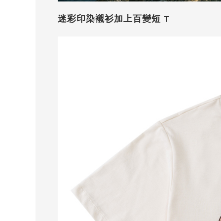
迷彩印染襯衫加上百變短 T