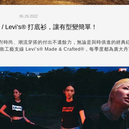
06.29.2022
/ Levi’s® 打底衫，讓有型變簡單！
s® 對時尚、潮流穿搭的付出不遺餘力，無論是與時俱進的經典
 或是前衛工藝支線 Levi’s® Made & Crafted®，每季度都為廣