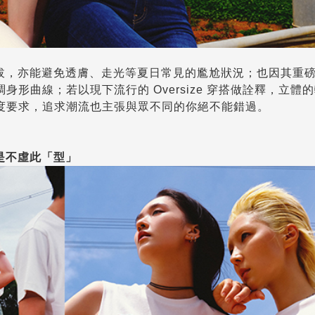
加挺拔，亦能避免透膚、走光等夏日常見的尷尬狀況；也因其重
形曲線；若以現下流行的 Oversize 穿搭做詮釋，立體
度要求，追求潮流也主張與眾不同的你絕不能錯過。
群更是不虛此「型」