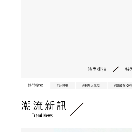
時尚街拍
特
熱門搜索
#台灣魂
#主理人說話
#隱藏在IG