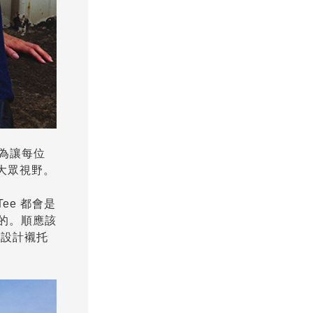
；為讓每位
歸大眾視野。
Tee 都會是
須的。順應該
的設計襯托