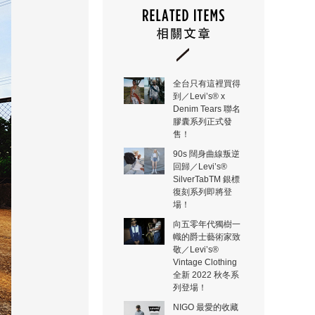
全台只有這裡買得
到／Levi’s® x
Denim Tears 聯名
膠囊系列正式發
售！
90s 闊身曲線叛逆
回歸／Levi’s®
SilverTabTM 銀標
復刻系列即將登
場！
向五零年代獨樹一
幟的爵士藝術家致
敬／Levi’s®
Vintage Clothing
全新 2022 秋冬系
列登場！
NIGO 最愛的收藏