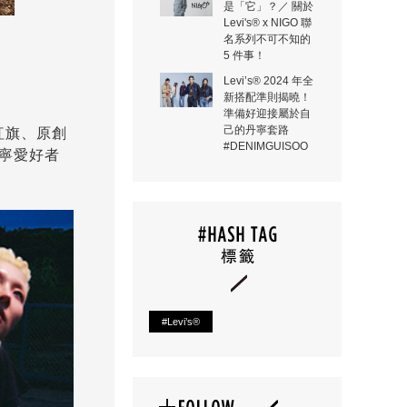
是「它」？／ 關於
Levi's® x NIGO 聯
名系列不可不知的
5 件事！
Levi’s® 2024 年全
新搭配準則揭曉！
準備好迎接屬於自
己的丹寧套路
紅旗、原創
#DENIMGUISOO
大丹寧愛好者
#Levi’s®