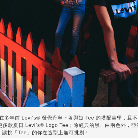
多年前 Levi’s® 發覺丹寧下著與短 Tee 的搭配美學，且
夏日 Levi’s® Logo Tee；除經典的黑、白兩色外，
 Tee 讓挑「Tee」的你在造型上無可挑剔！