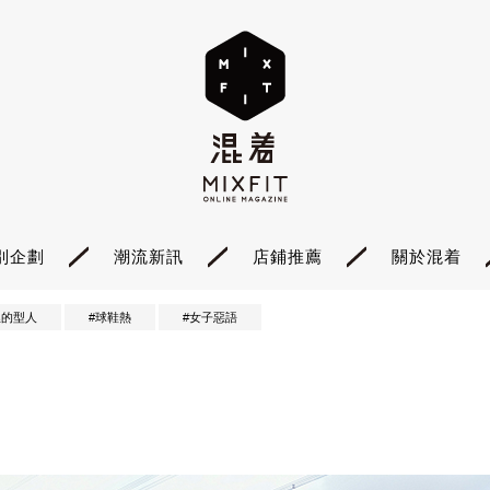
別企劃
潮流新訊
店鋪推薦
關於混着
裡的型人
#球鞋熱
#女子惡語