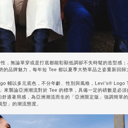
搭的特性，無論單穿或是打底都能彰顯低調卻不失時髦的造型感
流趨勢的品牌魅力，每年短 Tee 都以夏季大勢單品之姿重新回
Logo 輔以多元底色，不分年齡、性別與風格，Levi’s® Logo 
」來襲論亞洲潮流對於 Tee 的標準，具備一定的磅數是必
未有的舒適著用感，為亞洲潮流而生的「亞洲限定版」強調簡單
我型」的潮流態度。