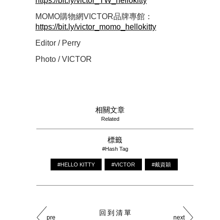
https://bit.ly/victor_TW_hellokitty
MOMO購物網VICTOR品牌專館：
https://bit.ly/victor_momo_hellokitty
Editor / Perry
Photo / VICTOR
相關文章
Related
標籤
#Hash Tag
#HELLO KITTY
#VICTOR
#戴資穎
回到清單
pre
next