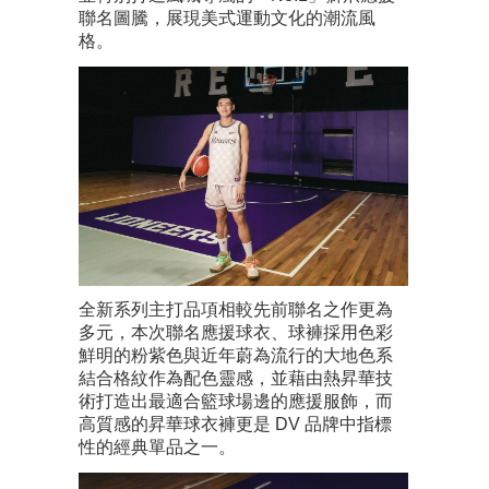
聯名圖騰，展現美式運動文化的潮流風
格。
全新系列主打品項相較先前聯名之作更為
多元，本次聯名應援球衣、球褲採用色彩
鮮明的粉紫色與近年蔚為流行的大地色系
結合格紋作為配色靈感，並藉由熱昇華技
術打造出最適合籃球場邊的應援服飾，而
高質感的昇華球衣褲更是 DV 品牌中指標
性的經典單品之一。