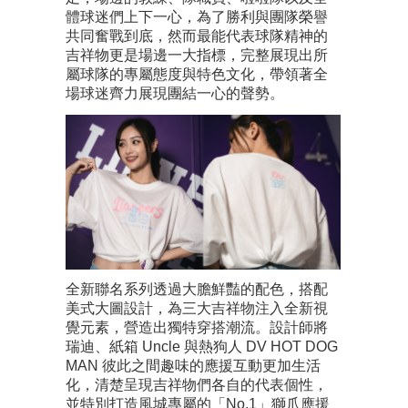
體球迷們上下一心，為了勝利與團隊榮譽
共同奮戰到底，然而最能代表球隊精神的
吉祥物更是場邊一大指標，完整展現出所
屬球隊的專屬態度與特色文化，帶領著全
場球迷齊力展現團結一心的聲勢。
全新聯名系列透過大膽鮮豔的配色，搭配
美式大圖設計，為三大吉祥物注入全新視
覺元素，營造出獨特穿搭潮流。設計師將
瑞迪、紙箱 Uncle 與熱狗人 DV HOT DOG
MAN 彼此之間趣味的應援互動更加生活
化，清楚呈現吉祥物們各自的代表個性，
並特別打造風城專屬的「No.1」獅爪應援