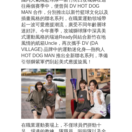
往兩個賽季中，便曾與 DV HOT DOG
MAN 合作，分別推出以新竹籃球文化以及
插畫風格的聯名系列，在職業運動領域帶
起一波可愛應援潮流，廣受不同年齡層球
迷好評。今年賽季，攻城獅球隊中深具美
式運動風格的瑞迪Ready與結合新竹在地
風情的紙箱Uncle，再次攜手 DV (DA
VILLAGE) 品牌中的運動迷化身—熱狗人
HOT DOG MAN 推出全新聯名系列，準備
引領獅紫軍們刮起美式應援旋風！
在職業運動賽場上，不僅球員們拼勁十
足，場邊的教練、隊職員、啦啦隊以及全