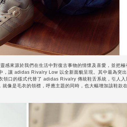
，靈感來源於我們在生活中對復古事物的情懷及喜愛，並把極有 V
中，讓 adidas Rivalry Low 以全新面貌呈現。其中最為
衣領口的樣式代替了 adidas Rivalry 傳統鞋舌系統，引
ogo 的標籤，就像是毛衣的領標，呼應主題的同時，也大幅增加該鞋