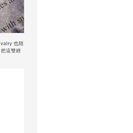
alry 也陪
S 把這雙經