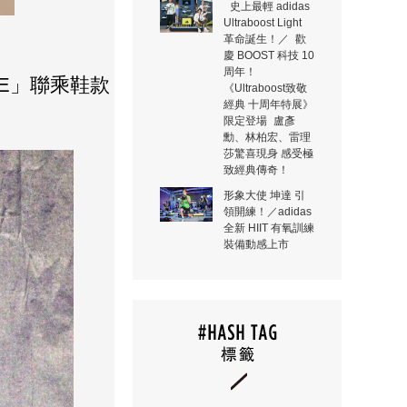
史上最輕 adidas
Ultraboost Light
革命誕生！／ 歡
慶 BOOST 科技 10
周年！
CORE」聯乘鞋款
《Ultraboost致敬
經典 十周年特展》
限定登場 盧彥
勳、林柏宏、雷理
莎驚喜現身 感受極
致經典傳奇！
形象大使 坤達 引
領開練！／adidas
全新 HIIT 有氧訓練
裝備動感上市