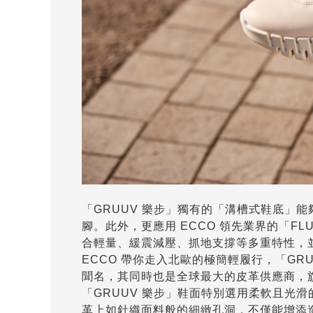
「GRUUV 樂步」獨有的「溝槽式鞋底」
腳。此外，更應用 ECCO 領先業界的「FL
合輕量、緩震減壓、抓地支撐等多重特性，
ECCO 帶你走入北歐的極簡輕履行，「GR
聞名，其同時也是全球最大的皮革供應商，旗下皮革廠
「GRUUV 樂步」鞋面特別選用柔軟且光滑
革上如針織面料般的細緻孔洞，不僅能增添