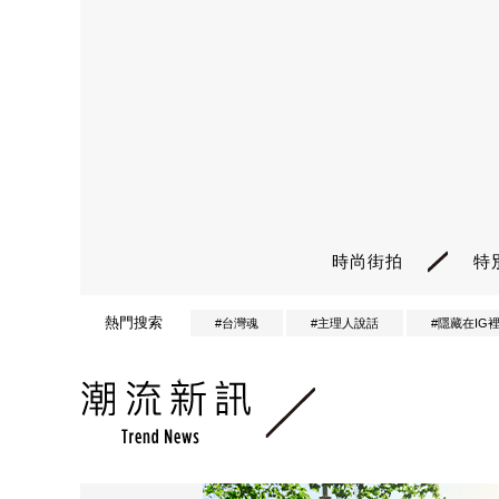
時尚街拍
特
熱門搜索
#台灣魂
#主理人說話
#隱藏在IG