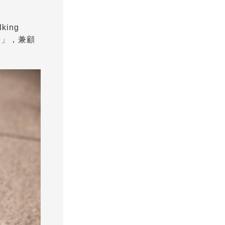
ing
步」，兼顧