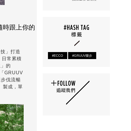
隨時跟上你的
科技」打造
#ECCO
#GRUUV樂步
、日常累積
生」的
「GRUUV
讓步伐流暢
」製成，單