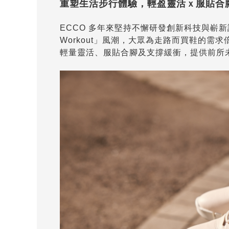
重塑生活步行體驗，輕盈靈活ｘ服貼合
ECCO 多年來堅持不懈研發創新科技與嶄新
Workout」風潮，大眾為走路而買鞋的需
輕量靈活、服貼合腳及支撐緩衝，提供前所