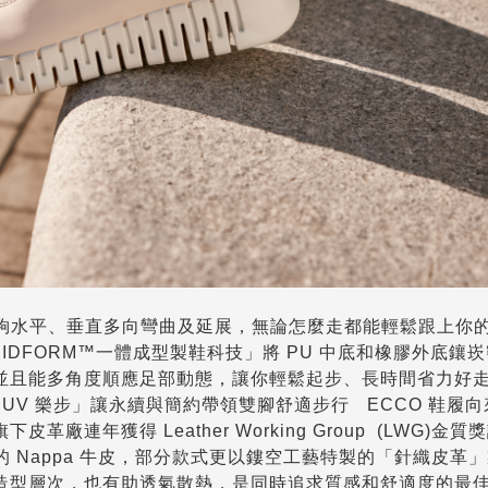
能夠水平、垂直多向彎曲及延展，無論怎麼走都能輕鬆跟上你
UIDFORM™一體成型製鞋科技」將 PU 中底和橡膠外底鑲
並且能多角度順應足部動態，讓你輕鬆起步、長時間省力好
UUV 樂步」讓永續與簡約帶領雙腳舒適步行 ECCO 鞋履
連年獲得 Leather Working Group (LWG)金質
的 Nappa 牛皮，部分款式更以鏤空工藝特製的「針織皮革
造型層次，也有助透氣散熱，是同時追求質感和舒適度的最