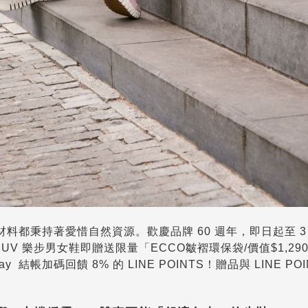
料都秉持著愛惜自然資源。歡慶品牌 60 週年，即日起至 3 
V 樂步男女鞋即贈送限量「ECCO皺褶環保袋/價值$1,29
Pay 結帳加碼回饋 8% 的 LINE POINTS！贈品與 LINE PO