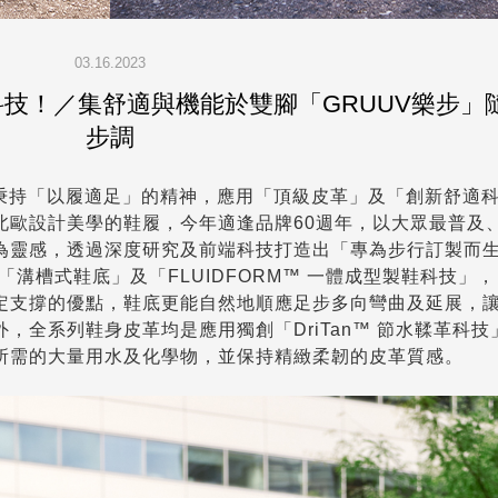
03.16.2023
技！／集舒適與機能於雙腳「GRUUV樂步」
步調
來，秉持「以履適足」的精神，應用「頂級皮革」及「創新舒適
北歐設計美學的鞋履，今年適逢品牌60週年，以大眾最普及
為靈感，透過深度研究及前端科技打造出「專為步行訂製而
「溝槽式鞋底」及「FLUIDFORM™ 一體成型製鞋科技」，
定支撐的優點，鞋底更能自然地順應足步多向彎曲及延展，
，全系列鞋身皮革均是應用獨創「DriTan™ 節水鞣革科技
所需的大量用水及化學物，並保持精緻柔韌的皮革質感。