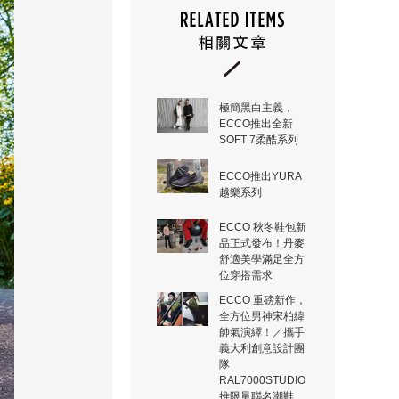
極簡黑白主義，
ECCO推出全新
SOFT 7柔酷系列
ECCO推出YURA
越樂系列
ECCO 秋冬鞋包新
品正式發布！丹麥
舒適美學滿足全方
位穿搭需求
ECCO 重磅新作，
全方位男神宋柏緯
帥氣演繹！／攜手
義大利創意設計團
隊
RAL7000STUDIO
推限量聯名潮鞋