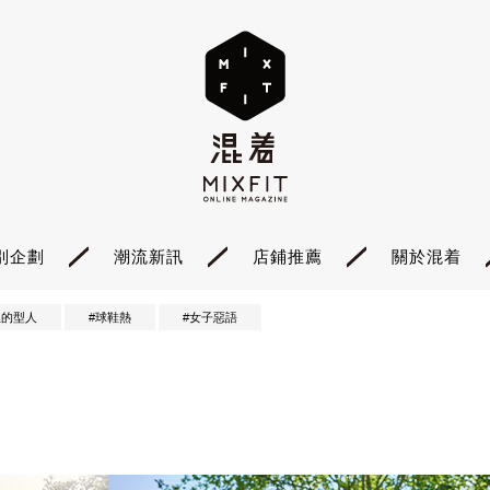
別企劃
潮流新訊
店鋪推薦
關於混着
裡的型人
#球鞋熱
#女子惡語