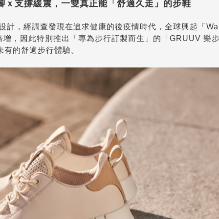
腳ｘ支撐緩震，一雙真正能「舒適久走」的步鞋
設計，經調查發現在追求健康的後疫情時代，全球興起「Walk
求倍增，因此特別推出「專為步行訂製而生」的「GRUUV 樂
未有的舒適步行體驗。