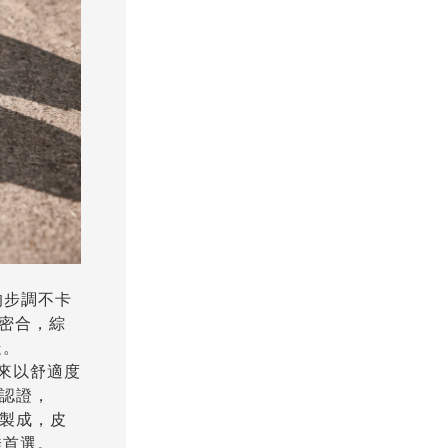
的步調不卡
崁密合，綜
走。
向來以舒適度
獎認證，
」製成，皮
佳首選。