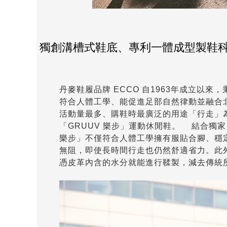
獨創溝槽式鞋底、專利一體成型製鞋科
丹麥鞋履品牌 ECCO 自1963年成立以
符合人體工學、能促進足部自然律動並融合
活動量最多、購鞋時最廣泛的用途「行走」
「GRUUV 樂步」運動休閒鞋。 結合獨家
樂步」不僅符合人體工學擁有服貼合腳、穩
無阻，即使長時間行走也仍然舒適省力。此外
憑皮革內含的水分就能進行鞣製，減去傳統