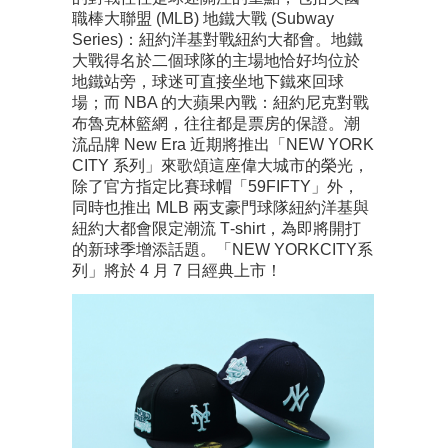
職棒大聯盟 (MLB) 地鐵大戰 (Subway
Series)：紐約洋基對戰紐約大都會。地鐵
大戰得名於二個球隊的主場地恰好均位於
地鐵站旁，球迷可直接坐地下鐵來回球
場；而 NBA 的大蘋果內戰：紐約尼克對戰
布魯克林籃網，往往都是票房的保證。潮
流品牌 New Era 近期將推出「NEW YORK
CITY 系列」來歌頌這座偉大城市的榮光，
除了官方指定比賽球帽「59FIFTY」外，
同時也推出 MLB 兩支豪門球隊紐約洋基與
紐約大都會限定潮流 T‑shirt，為即將開打
的新球季增添話題。「NEW YORKCITY系
列」將於 4 月 7 日經典上市！