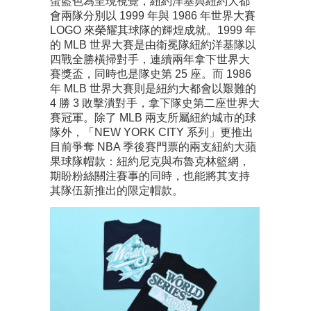
蛋藍色為呈現視覺，紐約洋基與紐約大都
會兩隊分別以 1999 年與 1986 年世界大賽
LOGO 來榮耀其球隊的輝煌成就。1999 年
的 MLB 世界大賽是由衛冕隊紐約洋基隊以
四戰全勝橫掃對手，連續兩年拿下世界大
賽獎盃，同時也是隊史第 25 座。而 1986
年 MLB 世界大賽則是紐約大都會以艱難的
4 勝 3 敗擊潰對手，拿下隊史第二座世界大
賽冠軍。除了 MLB 兩支所屬紐約城市的球
隊外，「NEW YORK CITY 系列」更推出
目前爭奪 NBA 季後賽門票的兩支紐約大蘋
果球隊帽款：紐約尼克與布魯克林籃網，
期盼粉絲關注賽事的同時，也能將其支持
其隊伍新推出的限定帽款。