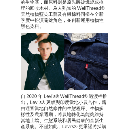
的生物基，而原料則是原先將被燃燒或掩
埋的回收木材。為人熟知的 WellThread®
天然植物藍染工藝及有機棉料同樣在全新
季度中扮演關鍵角色，並創新運用植物性
黑色染料。
自 2020 年 Levi's® WellThread® 過渡棉推
出，Levi's® 延續與印度當地小農合作，藉
由適宜當地自然條件的生態程序、生物多
樣性及農業週期，將農地轉化為能夠維持
當地土壤、生態系統和居民健康的全新生
產系統。不僅如此，Levi's® 更承諾將採購