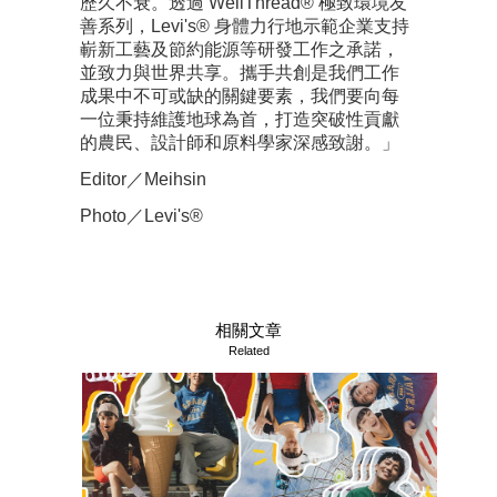
歷久不衰。透過 WellThread® 極致環境友
善系列，Levi's® 身體力行地示範企業支持
嶄新工藝及節約能源等研發工作之承諾，
並致力與世界共享。攜手共創是我們工作
成果中不可或缺的關鍵要素，我們要向每
一位秉持維護地球為首，打造突破性貢獻
的農民、設計師和原料學家深感致謝。」
Editor／Meihsin
Photo／Levi's®
相關文章
Related