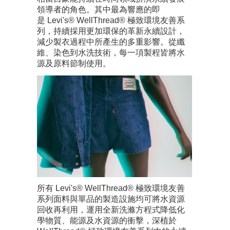
領導者的角色。其中最為響應的即
是 Levi's® WellThread® 極致環境友善系
列，持續採用更加環保的革新永續設計，
減少製衣過程中所產生的多重影響。從纖
維、染色到水洗技術，每一項製程皆將水
源及原料節制使用。
所有 Levi's® WellThread® 極致環境友善
系列面料與單品的製造設施均可將水資源
回收再利用，運用全新洗滌方程式降低化
學物質、能源及水資源的衝擊，深植於