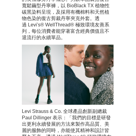
寬鬆繭型丹寧褲，以 BioBlack TX 植物性
碳黑染料呈現，及採用有機棉料和天然植
物色染的復古剪裁丹寧夾克外套。透
過 Levi's® WellThread® 極致環境友善系
列，每位消費者能穿著富含經典價值且不
退流行的永續單品。
Levi Strauss & Co. 全球產品創新副總裁
Paul Dillinger 表示：「我們的目標是研發
出更利永續發展的方法來製作高品質、美
麗的服飾的同時，亦能使其精神和設計皆