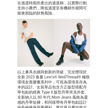
在過渡時期所產出的過渡棉，以實際行動
支持小農們，降低過渡至有機耕作期間可
能會面臨的財務風險。
以上兼具永續與創新的突破，完全體現於
全新 2023 春夏 Levi's® WellThread® 極致
環境友善膠囊系列中，可視為環境長存為
本的設計。女裝單品包含方正版型搭配丹
寧包釦的經典 Type II 版型丹寧夾克外套、
全新納入以 80 年代 Mom Jeans 風格為靈
感的丹寧短褲，和同樣帶有丹寧包釦設計
的長袖修身丹寧襯衫。男款單品囊括復古