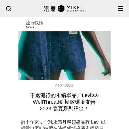
流行快訊
News
04.21.2023
不退流行的永續單品／Levi's®
WellThread® 極致環境友善
2023 春夏系列釋出！
數十年來，全球永續丹寧領導品牌 Levi's®
相當自豪能持續在時尚領域扮演永續發展