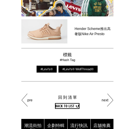
Hender Scheme推出高
奢版Nike Air Presto
標籤
#Hash Tag
#Levi's®
#Levi's® WellThread®
回到清單
pre
next
潮流街拍
企劃特輯
流行快訊
店舖推薦