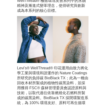
WellThread® 極致環境友善系列中的永續
精神及漸進式變革理念，使得研究與創新
成為本系列的核心目標。
Levi's® WellThread® 印花運用由致力將化
學工業與環境和諧運作的 Nature Coatings
所研究的負排碳 BioBlack TX；此為一種由
回收木材所製成的植物性碳黑染料，並採
用獲得 FSC® 森林管理委員會認證原料與
技術，以取代過往依靠燃燒化石燃料所製
成的碳黑染料。BioBlack TX 採閉環製造系
統，為 100% 環境友好、原料可再生循環