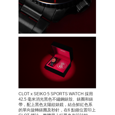
CLOT x SEIKO 5 SPORTS WATCH 採用
42.5 毫米消光黑色不鏽鋼錶殼、錶圈和錶
帶，配上黑色太陽紋錶鏡，結合鮮紅色系
的單向旋轉錶圈及秒針，在6 點鐘位置印上