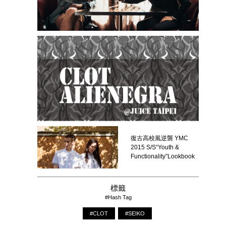
復古高校風逆襲 YMC
2015 S/S“Youth &
Functionality”Lookbook
標籤
#Hash Tag
#CLOT
#SEIKO