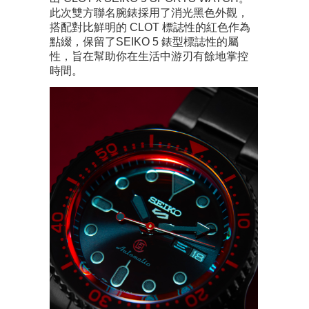
此次雙方聯名腕錶採用了消光黑色外觀，
搭配對比鮮明的 CLOT 標誌性的紅色作為
點綴，保留了SEIKO 5 錶型標誌性的屬
性，旨在幫助你在生活中游刃有餘地掌控
時間。