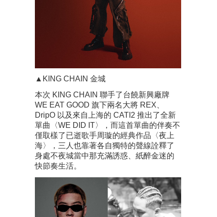
▲KING CHAIN 金城
本次 KING CHAIN 聯手了台饒新興廠牌
WE EAT GOOD 旗下兩名大將 REX、
DripO 以及來自上海的 CATI2 推出了全新
單曲〈WE DID IT〉，而這首單曲的伴奏不
僅取樣了已逝歌手周璇的經典作品〈夜上
海〉，三人也靠著各自獨特的聲線詮釋了
身處不夜城當中那充滿誘惑、紙醉金迷的
快節奏生活。