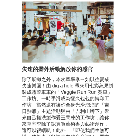
失速的攤外活動解放你的感官
除了展攤之外，本次草率季ㄧ如以往變成
失速樂園！由 dig a hole 帶來用七彩蔬果拼
裝成蔬菜車車的「Veggie Run Run 賽車」
工作坊、一時手滑成為恆久包包的轉印工
作坊，當然還有讓你全身光滑溜溜的「吉
日熱蠟」主題活動與由「吉利山腳下」帶
來自己搓洗製作愛玉果凍的工作坊，讓你
來草率季除了認真買藝術書與藝術創作，
還可以很瞎趴！此外，「即使我們生無可