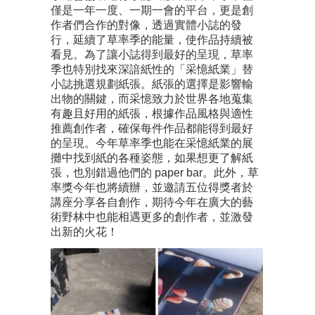
僅是一年一度、一期一會的平台，更是創
作者們合作的對像，透過實體小誌的發
行，延續了草率季的能量，使作品持續被
看見。為了讓小誌得到最好的呈現，草率
季也特別找來深諳紙性的「采憶紙業」替
小誌挑選規劃紙張。紙張的選擇是影響輸
出物的關鍵，而采憶致力於世界各地蒐集
有趣且好用的紙張，根據作品風格與適性
推薦創作者，確保每件作品都能得到最好
的呈現。今年草率季也能在采憶紙業的展
攤中找到紙的各種姿態，如果想更了解紙
張，也別錯過他們的 paper bar。此外，草
率獎今年也將續辦，並邀請五位得獎者於
講座分享各自創作，期待今年在廣大的藝
術野林中也能相遇更多的創作者，並激發
出新的火花！