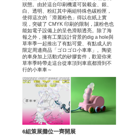
狀態。由於這台印刷機還可裝載金、銀、
白、透明、粉紅其中兩組特殊色碳粉匣，
使得這次的「滑麗粉色」得以在紙上實
現，突破了 CMYK 印刷的限制，讓粉色也
能如電子設備上的呈色滑順透亮。除了海
報之外，擁有工業設計背景的dig a hole與
草率季一起推出了有點可愛、有點成人的
限定周邊商品「ゴロゴロ小車車」。陶瓷
的車身加上活動式的矽膠套件，歡迎你來
草率季時帶走這台從車頂到車底都滑到不
行的小車車～
6組策展攤位一齊開展