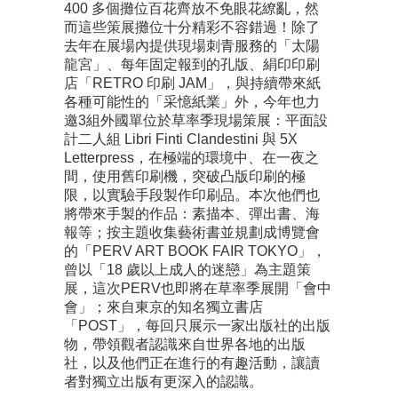
400 多個攤位百花齊放不免眼花繚亂，然
而這些策展攤位十分精彩不容錯過！除了
去年在展場內提供現場刺青服務的「太陽
龍宮」、每年固定報到的孔版、絹印印刷
店「RETRO 印刷 JAM」，與持續帶來紙
各種可能性的「采憶紙業」外，今年也力
邀3組外國單位於草率季現場策展：平面設
計二人組 Libri Finti Clandestini 與 5X
Letterpress，在極端的環境中、在一夜之
間，使用舊印刷機，突破凸版印刷的極
限，以實驗手段製作印刷品。本次他們也
將帶來手製的作品：素描本、彈出書、海
報等；按主題收集藝術書並規劃成博覽會
的「PERV ART BOOK FAIR TOKYO」，
曾以「18 歲以上成人的迷戀」為主題策
展，這次PERV也即將在草率季展開「會中
會」；來自東京的知名獨立書店
「POST」，每回只展示一家出版社的出版
物，帶領觀者認識來自世界各地的出版
社，以及他們正在進行的有趣活動，讓讀
者對獨立出版有更深入的認識。