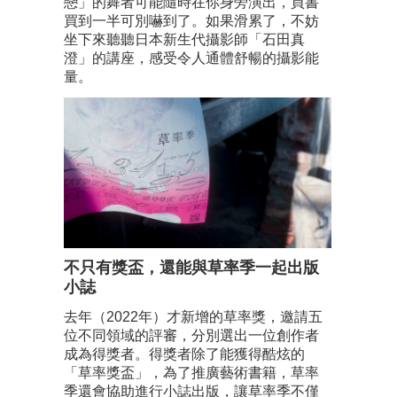
戀」的舞者可能隨時在你身旁演出，買書
買到一半可別嚇到了。如果滑累了，不妨
坐下來聽聽日本新生代攝影師「石田真
澄」的講座，感受令人通體舒暢的攝影能
量。
不只有獎盃，還能與草率季一起出版
小誌
去年（2022年）才新增的草率獎，邀請五
位不同領域的評審，分別選出一位創作者
成為得獎者。得獎者除了能獲得酷炫的
「草率獎盃」，為了推廣藝術書籍，草率
季還會協助進行小誌出版，讓草率季不僅