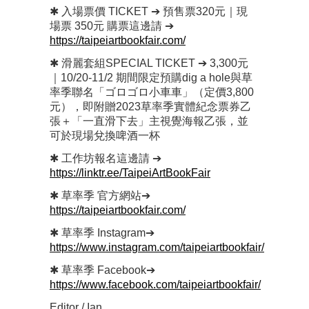
✱ 入場票價 TICKET ➔ 預售票320元｜現
場票 350元 購票這邊請 ➔
https://taipeiartbookfair.com/
✱ 滑麗套組SPECIAL TICKET ➔ 3,300元
｜10/20-11/2 期間限定預購dig a hole與草
率季聯名「ゴロゴロ小車車」（定價3,800
元），即附贈2023草率季實體紀念票券乙
張＋「一直滑下去」主視覺海報乙張，並
可於現場兌換啤酒一杯
✱ 工作坊報名這邊請 ➔
https://linktr.ee/TaipeiArtBookFair
✱ 草率季 官方網站➔
https://taipeiartbookfair.com/
✱ 草率季 Instagram➔
https://www.instagram.com/taipeiartbookfair/
✱ 草率季 Facebook➔
https://www.facebook.com/taipeiartbookfair/
Editor / Ian