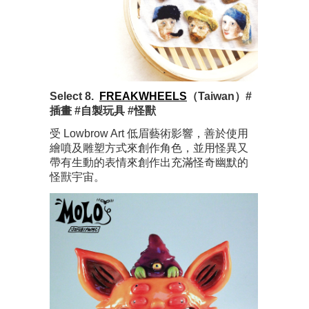
Select 8.
FREAKWHEELS
（Taiwan）#
插畫 #自製玩具 #怪獸
受 Lowbrow Art 低眉藝術影響，善於使用
繪噴及雕塑方式來創作角色，並用怪異又
帶有生動的表情來創作出充滿怪奇幽默的
怪獸宇宙。