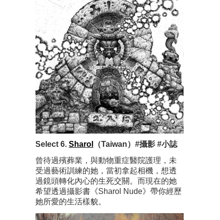
Select 6.
Sharol
（Taiwan）#攝影 #小誌
曾待過殯葬業，與動物重症醫院護理，未
受過藝術訓練的她，當初拿起相機，想透
過鏡頭轉化內心的生死交關。而現在的她
希望透過攝影書《Sharol Nude》帶你經歷
她所愛的生活樣貌。