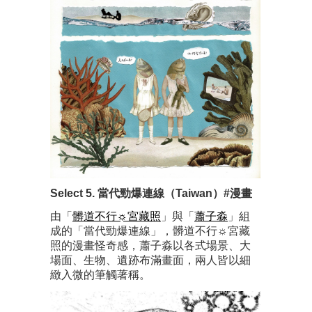
Select 5. 當代勁爆連線（Taiwan）#漫畫
由「
髒道不行☼︎宮藏照
」與「
蕭子淼
」組
成的「當代勁爆連線」，髒道不行☼︎宮藏
照的漫畫怪奇感，蕭子淼以各式場景、大
場面、生物、遺跡布滿畫面，兩人皆以細
緻入微的筆觸著稱。