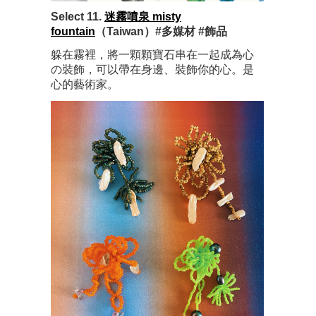
Select 11.
迷霧噴泉 misty
fountain
（Taiwan）#多媒材 #飾品
躲在霧裡，將一顆顆寶石串在一起成為心
の裝飾，可以帶在身邊、裝飾你的心。是
心的藝術家。