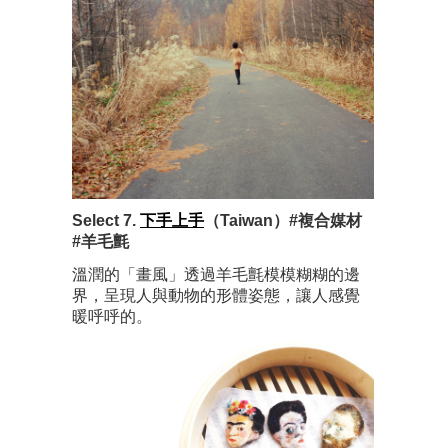
Select 7.
下手上手
（Taiwan）#複合媒材
#羊毛氈
溫潤的「畫風」透過羊毛氈模模糊糊的邊
界，呈現人與動物的形體姿態，讓人感覺
暖呼呼的。