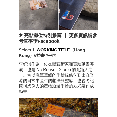
✱ 亮點攤位特別推薦 ｜ 更多資訊請參
考草率季Facebook
Select 1.
WORKING TITLE
（Hong
Kong）#插畫 #平面
李鈺淇作為一位媒體藝術家和實驗動畫導
演，也是 No Reason Studio 的創辦人之
一。常以蠟筆筆觸的手繪線條勾勒出在香
港的日常中產生的想法與靈感。也會將記
憶與想像力的產物透過手繪的方式製作成
動畫。