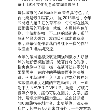
華山 1914 文化創意產業園區展開！
每個城市的 Art Book Fair 皆各具特色，而
台北總是最生猛有力。 從 2016年起，今年
即將邁入第 7 屆的草率季，每每都在挑戰
藝術書展的可能性，就像一本用特殊色印
刷、非傳統裝幀、不上膜的藝術書，張開
藝術的最大張力，就想吸引你走進草率
季，與每個創作者藉由各種不一樣的作品
載體產生連結與交流。
今年的策展靈感汲取近期強制徵收人類眼
球的短影音視聽習慣，隨著好奇心膨脹，
指尖也像中了毒一樣，在演算法的零與無
限樂園中、在線性的手機畫面中無法脫
逃。今年草率季引入「滑」作為穿梭在各
式載體與維度之間的主題動作，以「一直
滑下去 NEVER GIVE UP」為題，打破每
個媒介限制，讓你可以在圖片、文字、設
計、展場之間無阻力遊走。並集結超過
400 組藝術書創作者、出版單位、獨立書
店們，其中有 80 組來自海外，一半左右為