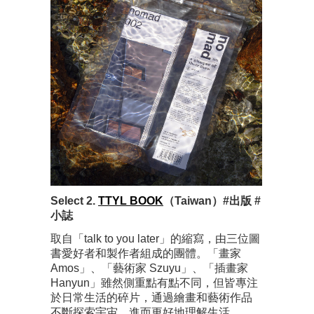
Select 2.
TTYL BOOK
（Taiwan）#出版 #
小誌
取自「talk to you later」的縮寫，由三位圖
書愛好者和製作者組成的團體。「畫家
Amos」、「藝術家 Szuyu」、「插畫家
Hanyun」雖然側重點有點不同，但皆專注
於日常生活的碎片，通過繪畫和藝術作品
不斷探索宇宙，進而更好地理解生活。