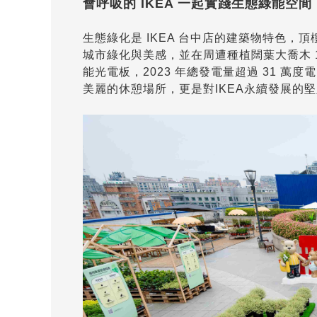
會呼吸的 IKEA 一起實踐生態綠能空間
生態綠化是 IKEA 台中店的建築物特色，頂樓
城市綠化與美感，並在周遭種植闊葉大喬木 1
能光電板，2023 年總發電量超過 31 萬度
美麗的休憩場所，更是對IKEA永續發展的