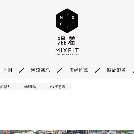
別企劃
潮流新訊
店鋪推薦
關於混着
裡的型人
#球鞋熱
#女子惡語