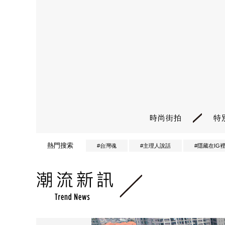
時尚街拍
特
熱門搜索
#台灣魂
#主理人說話
#隱藏在IG