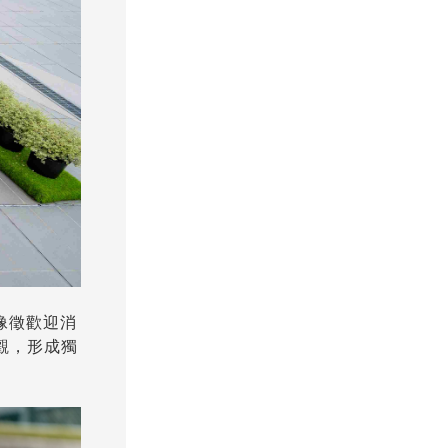
，像徵歡迎消
觀，形成獨