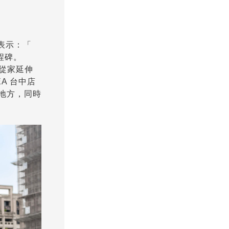
)表示：「
程碑。
念從家延伸
A 台中店
的地方，同時