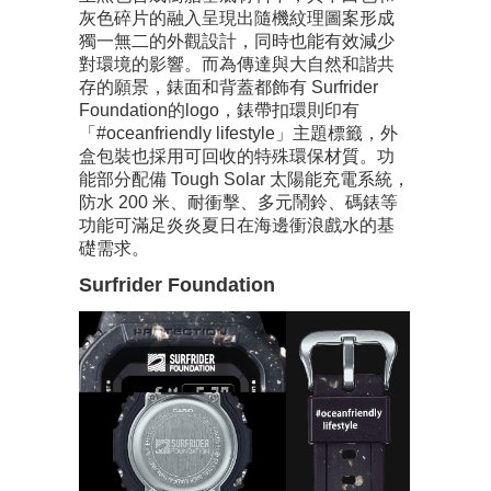
灰色碎片的融入呈現出隨機紋理圖案形成
獨一無二的外觀設計，同時也能有效減少
對環境的影響。而為傳達與大自然和諧共
存的願景，錶面和背蓋都飾有 Surfrider
Foundation的logo，錶帶扣環則印有
「#oceanfriendly lifestyle」主題標籤，外
盒包裝也採用可回收的特殊環保材質。功
能部分配備 Tough Solar 太陽能充電系統，
防水 200 米、耐衝擊、多元鬧鈴、碼錶等
功能可滿足炎炎夏日在海邊衝浪戲水的基
礎需求。
Surfrider Foundation