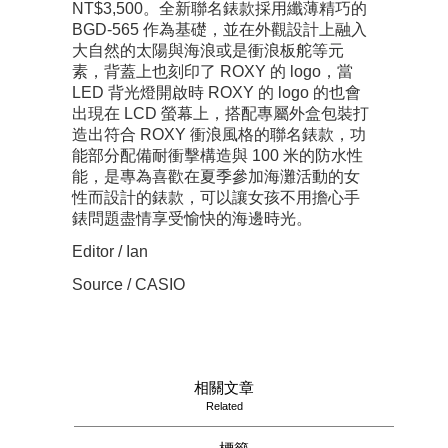
NT$3,500。全新聯名錶款採用纖薄精巧的
BGD-565 作為基礎，並在外觀設計上融入
大自然的太陽與海浪或是衝浪板舵等元
素，背蓋上也刻印了 ROXY 的 logo，當
LED 背光燈開啟時 ROXY 的 logo 的也會
出現在 LCD 螢幕上，搭配專屬外盒包裝打
造出符合 ROXY 衝浪風格的聯名錶款，功
能部分配備耐衝擊構造與 100 米的防水性
能，是專為喜歡在夏季參加海灘活動的女
性而設計的錶款，可以讓女孩不用擔心手
錶問題盡情享受愉快的海邊時光。
Editor / Ian
Source / CASIO
相關文章
Related