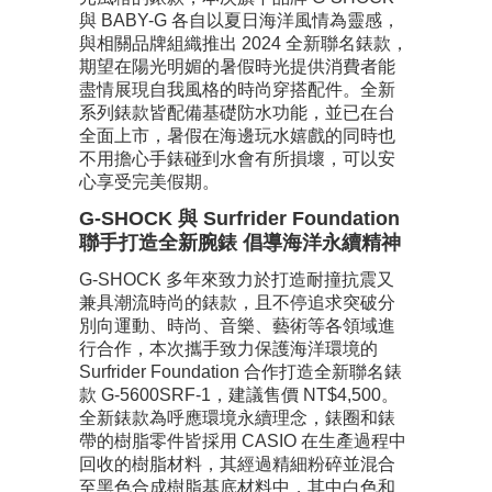
與 BABY-G 各自以夏日海洋風情為靈感，
與相關品牌組織推出 2024 全新聯名錶款，
期望在陽光明媚的暑假時光提供消費者能
盡情展現自我風格的時尚穿搭配件。全新
系列錶款皆配備基礎防水功能，並已在台
全面上市，暑假在海邊玩水嬉戲的同時也
不用擔心手錶碰到水會有所損壞，可以安
心享受完美假期。
G-SHOCK 與 Surfrider Foundation
聯手打造全新腕錶 倡導海洋永續精神
G-SHOCK 多年來致力於打造耐撞抗震又
兼具潮流時尚的錶款，且不停追求突破分
別向運動、時尚、音樂、藝術等各領域進
行合作，本次攜手致力保護海洋環境的
Surfrider Foundation 合作打造全新聯名錶
款 G-5600SRF-1，建議售價 NT$4,500。
全新錶款為呼應環境永續理念，錶圈和錶
帶的樹脂零件皆採用 CASIO 在生產過程中
回收的樹脂材料，其經過精細粉碎並混合
至黑色合成樹脂基底材料中，其中白色和