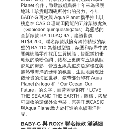
Planet 合作，致敬該組織幾十年來為保護
地球上珍貴珊瑚礁所付出的努力。今年
BABY-G 再次與 Aqua Planet 攜手推出以
棲息在 CASIO 珊瑚田附近的五線葉鰕虎魚
（Gobiodon quinquestrigatus）為靈感的
全新錶款 BA-110AQ-4A，建議售價
NT$4,200。聯名錶款以擁有獨特精緻的錶
盤的 BA-110 為基礎型號，錶圈和錶帶中的
關鍵樹脂零件採用生質樹脂，搭配猶如珊
瑚般的淡粉色調，錶盤上更飾有五線葉鰕
虎魚的剪影，營造五線葉鰕虎魚穿梭在美
麗熱帶海洋的珊瑚的氛圍，生動地展現壯
觀珍貴的海底世界。錶帶部分印有 Aqua
Planet 的 logo 和「Our Ocean, Our
Future」的文字，而背蓋更刻有「LOVE
THE SEA AND THE EARTH」圖樣，搭配
可回收的環保外盒包裝，完美呼應CASIO
與Aqua Planet致力於打造的永續海洋世
界。
BABY-G 與 ROXY 聯名錶款 滿滿細