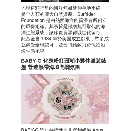
地球這顆行星的海洋無盡延伸至地平線，
是全人類的龐大自然資產。Surfrider
Foundation 是由熱愛海洋的衝浪者所創立
的環保組織。其宗旨是保護無可取代的海
洋生態系統，讓珍貴資源得以世代留存。
此基金自 1984 年於美國成立以來，眾多成
就備受全球認可，並會持續致力於保護沿
海生態系統。
BABY-G 化身粉紅珊瑚小夥伴遨遊錶
盤 營造熱帶海域亮麗氛圍
BABY-G 近年持續性與非營利組織 Aqua