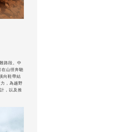
艱難路段。中
者在山徑奔馳
，橫向鞋帶結
控制力，為越野
覆設計，以及推