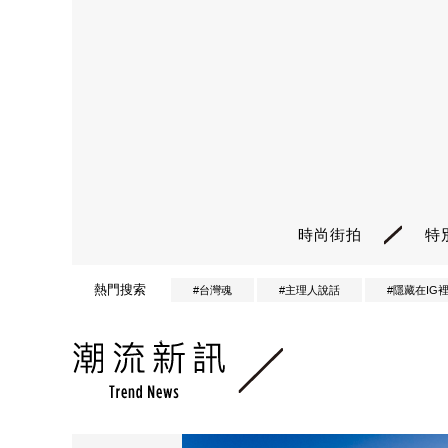
時尚街拍
特
熱門搜索
#台灣魂
#主理人說話
#隱藏在IG