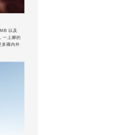
TMB 以及
穩，一上腳的
更多國內外