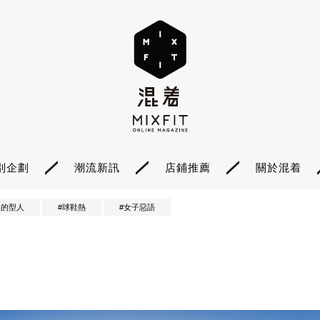
別企劃
潮流新訊
店鋪推薦
關於混着
裡的型人
#球鞋熱
#女子惡語