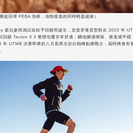
中底雙層超回彈 PEBA 泡棉，強勁推進的同時輕盈緩衝）
almsley 親自參與測試並給予回饋而誕生，並曾穿著原型鞋在 2023 年 U
回饋 Tecton X 3 整體包覆非常舒適，觸地腳感俐落、推進感平
4 年 UTMB 決賽即將於八月底再次於白朗峰點燃戰火，屆時將會有
山。