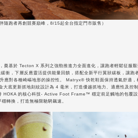
碳板配置伴隨跑者再創競賽巔峰，8/15起全台指定門市販售）
野跑鞋，奠基於 Tecton X 系列之強勁推進力全面進化，讓跑者輕鬆征服
絕佳緩衝，下層反應靈活提供能量回饋，搭配全新平行翼狀碳板，讓跑
應對各種崎嶇地形的操控性。 Matryx® 快乾鞋面保持透氣舒適
ebase 黃金大底更新抓地刻紋設計為 4 毫米，打造優越抓地力、適應性及
HOKA 的核心科技- Active Foot Frame™ 穩定前足觸地的包
步態平穩轉換，打造無極限馳騁飆速。