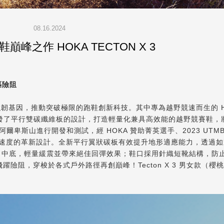
08.16.2024
巔峰之作 HOKA TECTON X 3
嶇險阻
強韌基因，推動突破極限的跑鞋創新科技。其中專為越野競速而生的 H
感，啟發了平行雙碳纖維板的設計，打造輕量化兼具高效能的越野競賽鞋，
法國阿爾卑斯山進行開發和測試，經 HOKA 贊助菁英選手、2023 UTMB 
能釋放速度的革新設計。全新平行翼狀碳板有效提升地形適應能力，透過
A 中底，輕量緩震並帶來絕佳回彈效果；鞋口採用針織短靴結構，防
、飛躍險阻，穿梭於各式戶外路徑再創巔峰！Tecton X 3 男女款（櫻