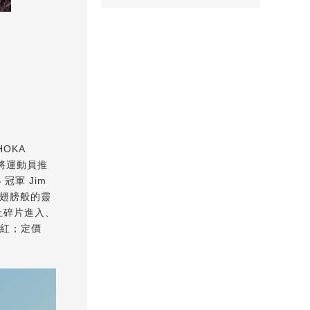
OKA
將運動員推
冠軍 Jim
如翅膀般的靈
止碎片進入、
桃紅；定價