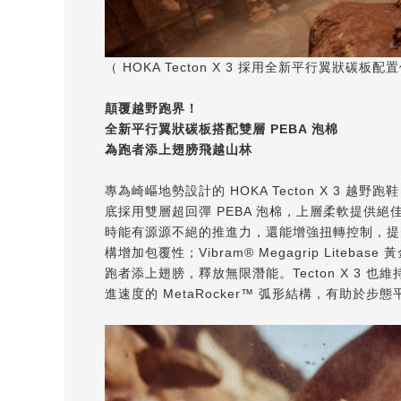
（ HOKA Tecton X 3 採用全新平行翼狀
顛覆越野跑界！
全新平行翼狀碳板搭配雙層 PEBA 泡棉
為跑者添上翅膀飛越山林
專為崎嶇地勢設計的 HOKA Tecton X 3 越
底採用雙層超回彈 PEBA 泡棉，上層柔軟提供
時能有源源不絕的推進力，還能增強扭轉控制，提升
構增加包覆性；Vibram® Megagrip Lit
跑者添上翅膀，釋放無限潛能。Tecton X 3 也維持 
進速度的 MetaRocker™ 弧形結構，有助於