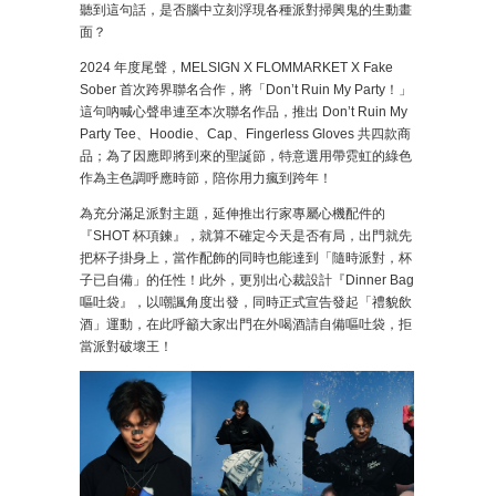
聽到這句話，是否腦中立刻浮現各種派對掃興鬼的生動畫
面？
2024 年度尾聲，MELSIGN X FLOMMARKET X Fake
Sober 首次跨界聯名合作，將「Don’t Ruin My Party！」
這句吶喊心聲串連至本次聯名作品，推出 Don’t Ruin My
Party Tee、Hoodie、Cap、Fingerless Gloves 共四款商
品；為了因應即將到來的聖誕節，特意選用帶霓虹的綠色
作為主色調呼應時節，陪你用力瘋到跨年！
為充分滿足派對主題，延伸推出行家專屬心機配件的
『SHOT 杯項鍊』，就算不確定今天是否有局，出門就先
把杯子掛身上，當作配飾的同時也能達到「隨時派對，杯
子已自備」的任性！此外，更別出心裁設計『Dinner Bag
嘔吐袋』，以嘲諷角度出發，同時正式宣告發起「禮貌飲
酒」運動，在此呼籲大家出門在外喝酒請自備嘔吐袋，拒
當派對破壞王！