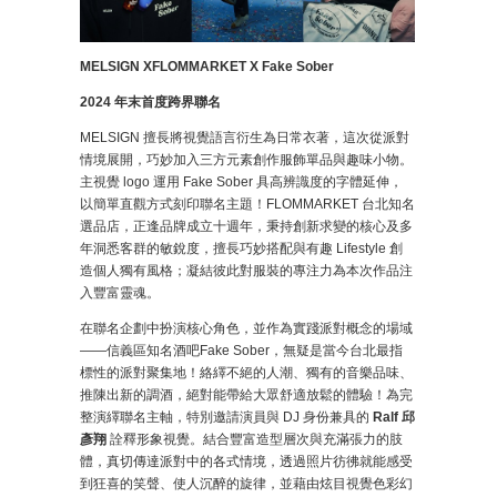
MELSIGN X
FLOMMARKET X Fake Sober
2024 年末首度跨界聯名
MELSIGN 擅長將視覺語言衍生為日常衣著，這次從派對
情境展開，巧妙加入三方元素創作服飾單品與趣味小物。
主視覺 logo 運用 Fake Sober 具高辨識度的字體延伸，
以簡單直觀方式刻印聯名主題！FLOMMARKET 台北知名
選品店，正逢品牌成立十週年，秉持創新求變的核心及多
年洞悉客群的敏銳度，擅長巧妙搭配與有趣 Lifestyle 創
造個人獨有風格；凝結彼此對服裝的專注力為本次作品注
入豐富靈魂。
在聯名企劃中扮演核心角色，並作為實踐派對概念的場域
——信義區知名酒吧Fake Sober，無疑是當今台北最指
標性的派對聚集地！絡繹不絕的人潮、獨有的音樂品味、
推陳出新的調酒，絕對能帶給大眾舒適放鬆的體驗！為完
整演繹聯名主軸，特別邀請演員與 DJ 身份兼具的
Ralf 邱
彥翔
詮釋形象視覺。結合豐富造型層次與充滿張力的肢
體，真切傳達派對中的各式情境，透過照片彷彿就能感受
到狂喜的笑聲、使人沉醉的旋律，並藉由炫目視覺色彩幻