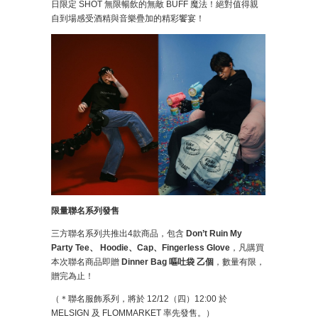
日限定 SHOT 無限暢飲的無敵 BUFF 魔法！絕對值得親
自到場感受酒精與音樂疊加的精彩饗宴！
限量聯名系列發售
三方聯名系列共推出4款商品，包含
Don’t Ruin My
Party Tee、 Hoodie、Cap、Fingerless Glove
，凡購買
本次聯名商品即贈
Dinner Bag 嘔吐袋 乙個
，數量有限，
贈完為止！
（＊聯名服飾系列，將於 12/12（四）12:00 於
MELSIGN 及 FLOMMARKET 率先發售。）